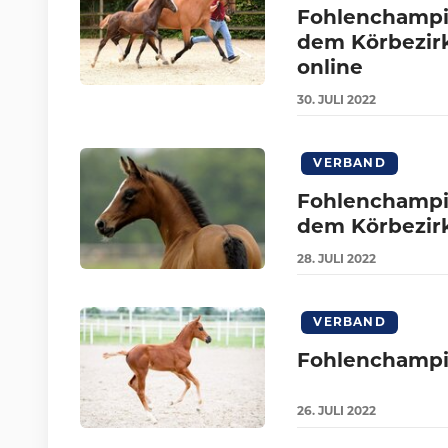
Fohlenchampio
dem Körbezir
online
30.
JULI
2022
VERBAND
Fohlenchampio
dem Körbezirk
28.
JULI
2022
VERBAND
Fohlenchampi
26.
JULI
2022