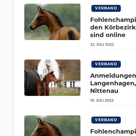
VERBAND
Fohlenchampio
den Körbezir
sind online
22.
JULI
2022
VERBAND
Anmeldungen f
Langenhagen, 
Nittenau
19.
JULI
2022
VERBAND
Fohlenchampio