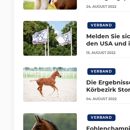
24.
AUGUST
2022
VERBAND
Melden Sie sic
den USA und i
15.
AUGUST
2022
VERBAND
Die Ergebnis
Körbezirk Sto
04.
AUGUST
2022
VERBAND
Fohlenchampio