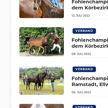
Fohlenchampio
dem Körbezirk
12.
JULI
2022
VERBAND
Fohlenchampio
dem Körbezirk
08.
JULI
2022
VERBAND
Fohlenchampi
Ramstadt, Ell
06.
JULI
2022
VERBAND