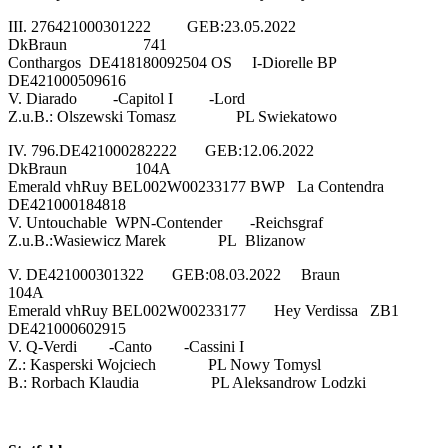
III. 276421000301222 GEB:23.05.2022
DkBraun 741
Conthargos DE418180092504 OS I-Diorelle BP
DE421000509616
V. Diarado -Capitol I -Lord
Z.u.B.: Olszewski Tomasz PL Swiekatowo
IV. 796.DE421000282222 GEB:12.06.2022
DkBraun 104A
Emerald vhRuy BEL002W00233177 BWP La Contendra
DE421000184818
V. Untouchable WPN-Contender -Reichsgraf
Z.u.B.:Wasiewicz Marek PL Blizanow
V. DE421000301322 GEB:08.03.2022 Braun
104A
Emerald vhRuy BEL002W00233177 Hey Verdissa ZB1
DE421000602915
V. Q-Verdi -Canto -Cassini I
Z.: Kasperski Wojciech PL Nowy Tomysl
B.: Rorbach Klaudia PL Aleksandrow Lodzki