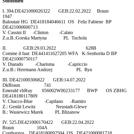
Stutfohlen
I. 394.DE421000026322 GEB:22.02.2022 Braun
1947
Baloutair HG DE418184046611 OS Feliz Fabiene BP
DE421000600713
V. Cassini II -Clinton -Calato
Z.u.B.:Gorska Martyna PL Tuchola
II. GEB:29.03.2022 628B
Comme il faut DE441411627205 WFA K-Senhorita D BP
DE421000750117
V. Diarado -Charisma -Capriccio
Z.u.B.: Herrmann Andrzej PL Ryn
III. DE421000306822 GEB:14.07.2022
DkBraun 741
Emerald vhRuy 056002W00233177 BWP OS ZBHG
DE418180117809
V. Chacco-Blue -Capilano -Ramiro
Z.: Gestüt Lewitz Neustadt-Glewe
B.: Wasiewicz Marek PL Blizanow
IV. 525.DE421000170422 GEB:22.04.2022
Braun 104A
Conthargos DE418180092504 OS DE421000081718