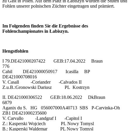
zu Gast in Polen. Auf dem Platz in Łabiszyn wurden die Stuten und
Fohlen unserer polnischen Züchter eingetragen und prämiert.
Im Folgenden finden Sie die Ergebnisse des
Fohlenchampionates in Łabiszyn.
Hengstfohlen
I 79.DE421000207422 GEB:17.04.2022 Braun
776
Cahil DE421000050917 Icasilla BP
DE421000708016
V. Casall -Coriander -Calvados II
Z.u.B.:Gronowski Dariusz PL Kostrzyn
II. DE421000306522 GEB:18.06.2022 DkBraun
6879
Aganix du S. HG 056007000A40713 SBS P-Carvinka-Oh
ZB1 DE421000235600
V. Carvallo -Landgraf I -Capitol I
Z.: Kasperski Wojciech PL Nowy Tomysl
B.: Kasperski Waldemar PL Nowy Tomysl