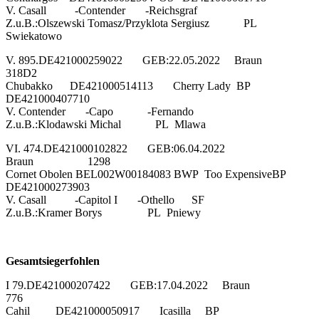
V. Casall -Contender -Reichsgraf
Z.u.B.:Olszewski Tomasz/Przyklota Sergiusz PL
Swiekatowo
V. 895.DE421000259022 GEB:22.05.2022 Braun
318D2
Chubakko DE421000514113 Cherry Lady BP
DE421000407710
V. Contender -Capo -Fernando
Z.u.B.:Klodawski Michal PL Mlawa
VI. 474.DE421000102822 GEB:06.04.2022
Braun 1298
Cornet Obolen BEL002W00184083 BWP Too ExpensiveBP
DE421000273903
V. Casall -Capitol I -Othello SF
Z.u.B.:Kramer Borys PL Pniewy
Gesamtsiegerfohlen
I 79.DE421000207422 GEB:17.04.2022 Braun
776
Cahil DE421000050917 Icasilla BP