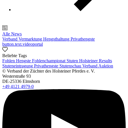
Alle News
Verband
Vermarktung
Hengsthaltung
Privathengste
button.text.videoportal
Beliebte Tags
Fohlen
Hengste
Fohlenchampionat
Stuten
Holsteiner Results
Stuteneintragung
Privathengste
Stutenschau
Verband
Auktion
© Verband der Züchter des Holsteiner Pferdes e. V.
Westerstraße 93
DE-25336 Elmshorn
+49 4121 4979-0