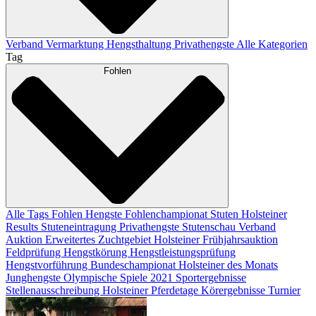
Verband
Vermarktung
Hengsthaltung
Privathengste
Alle Kategorien
Tag
Fohlen
Alle Tags
Fohlen
Hengste
Fohlenchampionat
Stuten
Holsteiner
Results
Stuteneintragung
Privathengste
Stutenschau
Verband
Auktion
Erweitertes Zuchtgebiet
Holsteiner Frühjahrsauktion
Feldprüfung
Hengstkörung
Hengstleistungsprüfung
Hengstvorführung
Bundeschampionat
Holsteiner des Monats
Junghengste
Olympische Spiele 2021
Sportergebnisse
Stellenausschreibung
Holsteiner Pferdetage
Körergebnisse
Turnier