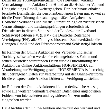
Daten an die Tochtergesellschaften, die Holsteiner Verband
Vermarktungs- und Auktion GmbH und an die Holsteiner Verband
Hengsthaltungs GmbH, weitergegeben. Darüber hinaus erhalten
beteiligte Dienstleister die personenbezogenen Daten nur, soweit es
für die Durchführung der satzungsgemäßen Aufgaben des
Holsteiner Verbandes und für die Durchführung von züchterischen
Veranstaltungen und Leistungsprüfungen erforderlich ist.
Dienstleister in diesem Sinne sind der Landeskontrollverband
Schleswig-Holstein e.V. (LKV), die Deutsche Reiterliche
Vereinigung (FN), alle FN-angeschlossenen Zuchtverbände, die
Certagen GmbH und der Pferdesportverband Schleswig-Holstein.
Im Rahmen der Online Auktionen des Verbands und seiner
Tochtergesellschaften werden die ein angebotenes Fohlen und
seinen Aussteller betreffenden Daten für die Durchführung der
Auktion der Online-Auktionsplattform HORSEMEDIA zur
Verarbeitung zur Verfügung gestellt. HORSEMEDIA ist berechtigt
die übertragenen Daten zur Verarbeitung auf der Online-Plattform
für die entsprechende Auktion Dritten zur Verfügung zu stellen.
Im Rahmen der Online-Auktionen können tierärztliche Atteste,
sowie alle weiteren verkaufsrelevanten Daten eines angebotenen
Fohlens von interessierten und registrieren Nutzern online
eingesehen werden.
Bei Abschluss der Online-Auktion übermitteln der Verband und