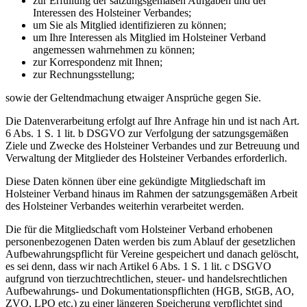
zur Erfüllung der satzungsgemäßen Aufgaben und der
Interessen des Holsteiner Verbandes;
um Sie als Mitglied identifizieren zu können;
um Ihre Interessen als Mitglied im Holsteiner Verband
angemessen wahrnehmen zu können;
zur Korrespondenz mit Ihnen;
zur Rechnungsstellung;
sowie der Geltendmachung etwaiger Ansprüche gegen Sie.
Die Datenverarbeitung erfolgt auf Ihre Anfrage hin und ist nach Art.
6 Abs. 1 S. 1 lit. b DSGVO zur Verfolgung der satzungsgemäßen
Ziele und Zwecke des Holsteiner Verbandes und zur Betreuung und
Verwaltung der Mitglieder des Holsteiner Verbandes erforderlich.
Diese Daten können über eine gekündigte Mitgliedschaft im
Holsteiner Verband hinaus im Rahmen der satzungsgemäßen Arbeit
des Holsteiner Verbandes weiterhin verarbeitet werden.
Die für die Mitgliedschaft vom Holsteiner Verband erhobenen
personenbezogenen Daten werden bis zum Ablauf der gesetzlichen
Aufbewahrungspflicht für Vereine gespeichert und danach gelöscht,
es sei denn, dass wir nach Artikel 6 Abs. 1 S. 1 lit. c DSGVO
aufgrund von tierzuchtrechtlichen, steuer- und handelsrechtlichen
Aufbewahrungs- und Dokumentationspflichten (HGB, StGB, AO,
ZVO, LPO etc.) zu einer längeren Speicherung verpflichtet sind