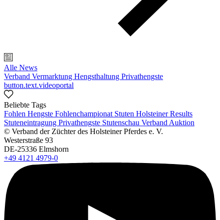
Alle News
Verband
Vermarktung
Hengsthaltung
Privathengste
button.text.videoportal
Beliebte Tags
Fohlen
Hengste
Fohlenchampionat
Stuten
Holsteiner Results
Stuteneintragung
Privathengste
Stutenschau
Verband
Auktion
© Verband der Züchter des Holsteiner Pferdes e. V.
Westerstraße 93
DE-25336 Elmshorn
+49 4121 4979-0