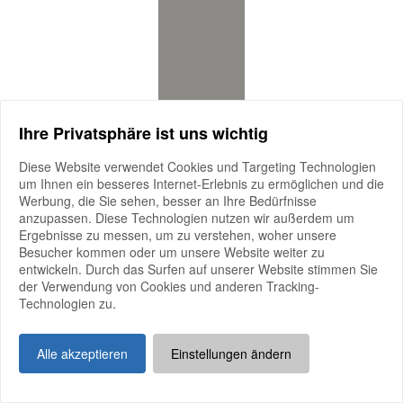
Ihre Privatsphäre ist uns wichtig
Diese Website verwendet Cookies und Targeting Technologien
um Ihnen ein besseres Internet-Erlebnis zu ermöglichen und die
Werbung, die Sie sehen, besser an Ihre Bedürfnisse
anzupassen. Diese Technologien nutzen wir außerdem um
Beim R&#43;V Holsteiner Landeschampionat 2026 treten die
Ergebnisse zu messen, um zu verstehen, woher unsere
besten Holsteiner
Besucher kommen oder um unsere Website weiter zu
mehr anzeigen
entwickeln. Durch das Surfen auf unserer Website stimmen Sie
der Verwendung von Cookies und anderen Tracking-
Beim
R+V Holsteiner Landeschampionat 2026
treten die besten
Technologien zu.
Holsteiner Fohlen des Jahrgangs gegeneinander an – voller Qualität,
Typ und Bewegung. Erleben Sie die Stars von morgen hautnah und
seien Sie dabei, wenn die Entscheidung fällt:
Alle akzeptieren
Einstellungen ändern
Wer wird Holsteiner Fohlen-Champion 2026?