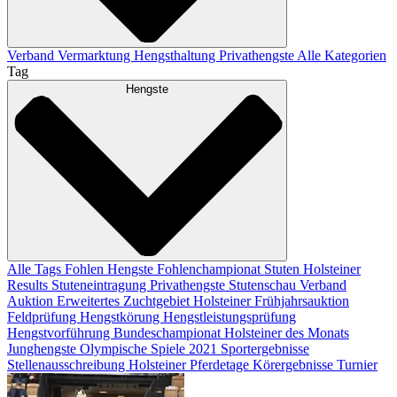
Verband
Vermarktung
Hengsthaltung
Privathengste
Alle Kategorien
Tag
Hengste
Alle Tags
Fohlen
Hengste
Fohlenchampionat
Stuten
Holsteiner
Results
Stuteneintragung
Privathengste
Stutenschau
Verband
Auktion
Erweitertes Zuchtgebiet
Holsteiner Frühjahrsauktion
Feldprüfung
Hengstkörung
Hengstleistungsprüfung
Hengstvorführung
Bundeschampionat
Holsteiner des Monats
Junghengste
Olympische Spiele 2021
Sportergebnisse
Stellenausschreibung
Holsteiner Pferdetage
Körergebnisse
Turnier