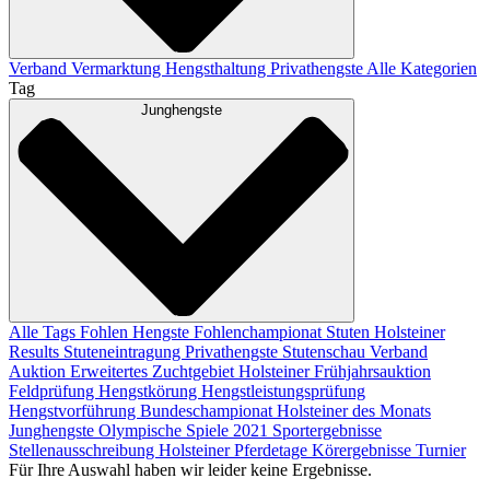
Verband
Vermarktung
Hengsthaltung
Privathengste
Alle Kategorien
Tag
Junghengste
Alle Tags
Fohlen
Hengste
Fohlenchampionat
Stuten
Holsteiner
Results
Stuteneintragung
Privathengste
Stutenschau
Verband
Auktion
Erweitertes Zuchtgebiet
Holsteiner Frühjahrsauktion
Feldprüfung
Hengstkörung
Hengstleistungsprüfung
Hengstvorführung
Bundeschampionat
Holsteiner des Monats
Junghengste
Olympische Spiele 2021
Sportergebnisse
Stellenausschreibung
Holsteiner Pferdetage
Körergebnisse
Turnier
Für Ihre Auswahl haben wir leider keine Ergebnisse.