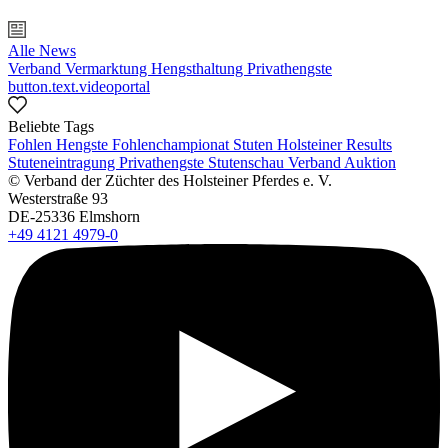
Alle News
Verband
Vermarktung
Hengsthaltung
Privathengste
button.text.videoportal
Beliebte Tags
Fohlen
Hengste
Fohlenchampionat
Stuten
Holsteiner Results
Stuteneintragung
Privathengste
Stutenschau
Verband
Auktion
© Verband der Züchter des Holsteiner Pferdes e. V.
Westerstraße 93
DE-25336 Elmshorn
+49 4121 4979-0