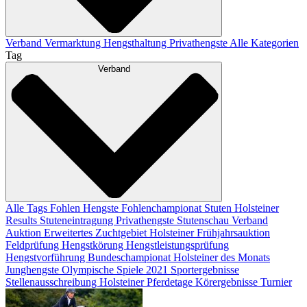
Verband
Vermarktung
Hengsthaltung
Privathengste
Alle Kategorien
Tag
Verband
Alle Tags
Fohlen
Hengste
Fohlenchampionat
Stuten
Holsteiner
Results
Stuteneintragung
Privathengste
Stutenschau
Verband
Auktion
Erweitertes Zuchtgebiet
Holsteiner Frühjahrsauktion
Feldprüfung
Hengstkörung
Hengstleistungsprüfung
Hengstvorführung
Bundeschampionat
Holsteiner des Monats
Junghengste
Olympische Spiele 2021
Sportergebnisse
Stellenausschreibung
Holsteiner Pferdetage
Körergebnisse
Turnier