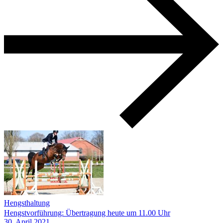
Hengsthaltung
Hengstvorführung: Übertragung heute um 11.00 Uhr
30.
April
2021