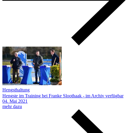
Hengsthaltung
Hengste im Training bei Franke Sloothaak - im Archiv verfügbar
04.
Mai
2021
mehr dazu