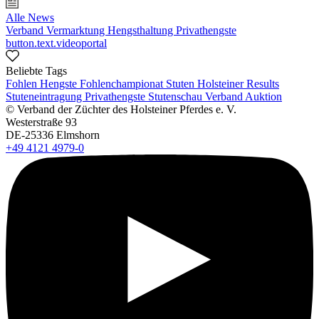
Alle News
Verband
Vermarktung
Hengsthaltung
Privathengste
button.text.videoportal
Beliebte Tags
Fohlen
Hengste
Fohlenchampionat
Stuten
Holsteiner Results
Stuteneintragung
Privathengste
Stutenschau
Verband
Auktion
© Verband der Züchter des Holsteiner Pferdes e. V.
Westerstraße 93
DE-25336 Elmshorn
+49 4121 4979-0