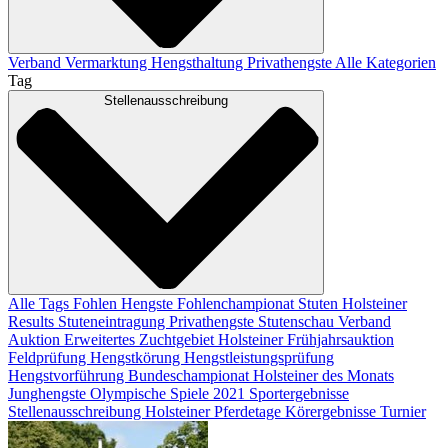
Verband
Vermarktung
Hengsthaltung
Privathengste
Alle Kategorien
Tag
Stellenausschreibung
Alle Tags
Fohlen
Hengste
Fohlenchampionat
Stuten
Holsteiner
Results
Stuteneintragung
Privathengste
Stutenschau
Verband
Auktion
Erweitertes Zuchtgebiet
Holsteiner Frühjahrsauktion
Feldprüfung
Hengstkörung
Hengstleistungsprüfung
Hengstvorführung
Bundeschampionat
Holsteiner des Monats
Junghengste
Olympische Spiele 2021
Sportergebnisse
Stellenausschreibung
Holsteiner Pferdetage
Körergebnisse
Turnier