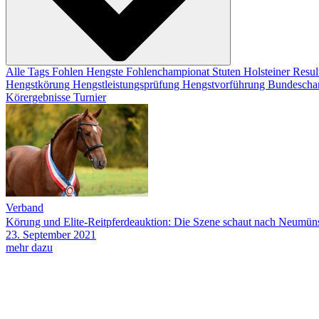
Alle Tags
Fohlen
Hengste
Fohlenchampionat
Stuten
Holsteiner Resul
Hengstkörung
Hengstleistungsprüfung
Hengstvorführung
Bundescha
Körergebnisse
Turnier
Verband
Körung und Elite-Reitpferdeauktion: Die Szene schaut nach Neumüns
23.
September
2021
mehr dazu