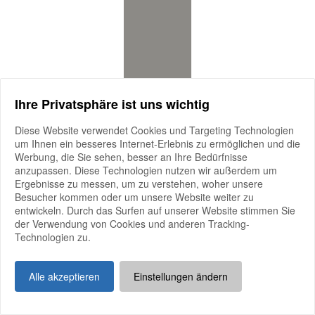
Ihre Privatsphäre ist uns wichtig
Diese Website verwendet Cookies und Targeting Technologien
um Ihnen ein besseres Internet-Erlebnis zu ermöglichen und die
Werbung, die Sie sehen, besser an Ihre Bedürfnisse
anzupassen. Diese Technologien nutzen wir außerdem um
Auf dem Verbandsgelände in Elmshorn kommt die Elite des
Ergebnisse zu messen, um zu verstehen, woher unsere
Fohlenjahrgangs 2026
Besucher kommen oder um unsere Website weiter zu
mehr anzeigen
entwickeln. Durch das Surfen auf unserer Website stimmen Sie
der Verwendung von Cookies und anderen Tracking-
Auf dem Verbandsgelände in Elmshorn kommt die Elite des
Technologien zu.
Fohlenjahrgangs 2026 zur Versteigerung.
vermarktung
Alle akzeptieren
Einstellungen ändern
15.
August
2026
-
Beginn:
08:00
Jugendturnier & Familien-Erlebnistag beim Holsteiner Verband