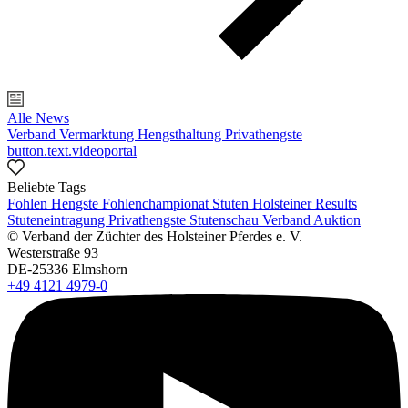
Alle News
Verband
Vermarktung
Hengsthaltung
Privathengste
button.text.videoportal
Beliebte Tags
Fohlen
Hengste
Fohlenchampionat
Stuten
Holsteiner Results
Stuteneintragung
Privathengste
Stutenschau
Verband
Auktion
© Verband der Züchter des Holsteiner Pferdes e. V.
Westerstraße 93
DE-25336 Elmshorn
+49 4121 4979-0