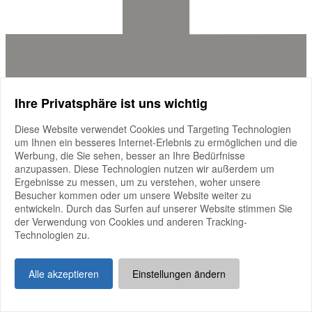
Ihre Privatsphäre ist uns wichtig
Im Rahmen des R&#43;V Holsteiner Landesfohlenchampionats hält
die Holsteiner
Diese Website verwendet Cookies und Targeting Technologien
mehr anzeigen
um Ihnen ein besseres Internet-Erlebnis zu ermöglichen und die
Werbung, die Sie sehen, besser an Ihre Bedürfnisse
Im Rahmen des R+V Holsteiner Landesfohlenchampionats hält die
anzupassen. Diese Technologien nutzen wir außerdem um
Holsteiner Zucht- und Sportförderung e.V. am Samstag, den
Ergebnisse zu messen, um zu verstehen, woher unsere
15.08.2026
Besucher kommen oder um unsere Website weiter zu
ihre
Jahreshauptversammlung 2026
ab.
entwickeln. Durch das Surfen auf unserer Website stimmen Sie
Sie findet
um 12 Uhr im ersten Obergeschoss der Fritz-
der Verwendung von Cookies und anderen Tracking-
Thiedemann-Halle
statt. Aktuelle Projekte werden vorgestellt und
Technologien zu.
die Vorhaben für die Zukunft diskutiert.
Herzlich willkommen sind alle, die sich dem Holsteiner Pferd
Alle akzeptieren
Einstellungen ändern
verbunden fühlen.
verband