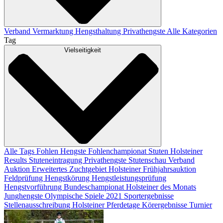
Verband
Vermarktung
Hengsthaltung
Privathengste
Alle Kategorien
Tag
Vielseitigkeit
Alle Tags
Fohlen
Hengste
Fohlenchampionat
Stuten
Holsteiner
Results
Stuteneintragung
Privathengste
Stutenschau
Verband
Auktion
Erweitertes Zuchtgebiet
Holsteiner Frühjahrsauktion
Feldprüfung
Hengstkörung
Hengstleistungsprüfung
Hengstvorführung
Bundeschampionat
Holsteiner des Monats
Junghengste
Olympische Spiele 2021
Sportergebnisse
Stellenausschreibung
Holsteiner Pferdetage
Körergebnisse
Turnier