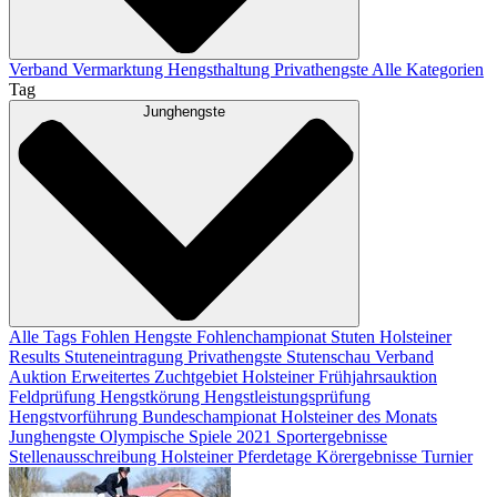
Verband
Vermarktung
Hengsthaltung
Privathengste
Alle Kategorien
Tag
Junghengste
Alle Tags
Fohlen
Hengste
Fohlenchampionat
Stuten
Holsteiner
Results
Stuteneintragung
Privathengste
Stutenschau
Verband
Auktion
Erweitertes Zuchtgebiet
Holsteiner Frühjahrsauktion
Feldprüfung
Hengstkörung
Hengstleistungsprüfung
Hengstvorführung
Bundeschampionat
Holsteiner des Monats
Junghengste
Olympische Spiele 2021
Sportergebnisse
Stellenausschreibung
Holsteiner Pferdetage
Körergebnisse
Turnier