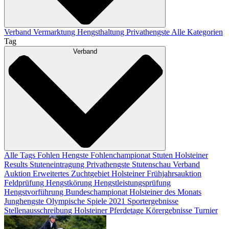
Verband
Vermarktung
Hengsthaltung
Privathengste
Alle Kategorien
Tag
Verband
Alle Tags
Fohlen
Hengste
Fohlenchampionat
Stuten
Holsteiner
Results
Stuteneintragung
Privathengste
Stutenschau
Verband
Auktion
Erweitertes Zuchtgebiet
Holsteiner Frühjahrsauktion
Feldprüfung
Hengstkörung
Hengstleistungsprüfung
Hengstvorführung
Bundeschampionat
Holsteiner des Monats
Junghengste
Olympische Spiele 2021
Sportergebnisse
Stellenausschreibung
Holsteiner Pferdetage
Körergebnisse
Turnier