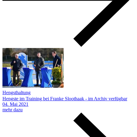
Hengsthaltung
Hengste im Training bei Franke Sloothaak - im Archiv verfügbar
04.
Mai
2021
mehr dazu