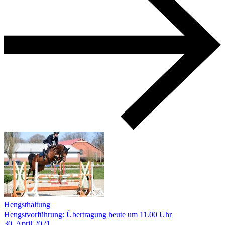
Hengsthaltung
Hengstvorführung: Übertragung heute um 11.00 Uhr
30.
April
2021