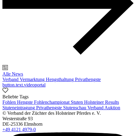
Alle News
Verband
Vermarktung
Hengsthaltung
Privathengste
button.text.videoportal
Beliebte Tags
Fohlen
Hengste
Fohlenchampionat
Stuten
Holsteiner Results
Stuteneintragung
Privathengste
Stutenschau
Verband
Auktion
© Verband der Züchter des Holsteiner Pferdes e. V.
Westerstraße 93
DE-25336 Elmshorn
+49 4121 4979-0