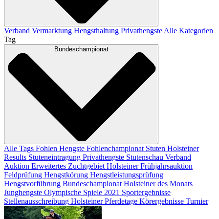
Verband
Vermarktung
Hengsthaltung
Privathengste
Alle Kategorien
Tag
Bundeschampionat
Alle Tags
Fohlen
Hengste
Fohlenchampionat
Stuten
Holsteiner
Results
Stuteneintragung
Privathengste
Stutenschau
Verband
Auktion
Erweitertes Zuchtgebiet
Holsteiner Frühjahrsauktion
Feldprüfung
Hengstkörung
Hengstleistungsprüfung
Hengstvorführung
Bundeschampionat
Holsteiner des Monats
Junghengste
Olympische Spiele 2021
Sportergebnisse
Stellenausschreibung
Holsteiner Pferdetage
Körergebnisse
Turnier