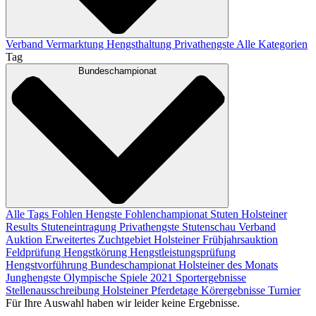
Verband
Vermarktung
Hengsthaltung
Privathengste
Alle Kategorien
Tag
Bundeschampionat
Alle Tags
Fohlen
Hengste
Fohlenchampionat
Stuten
Holsteiner
Results
Stuteneintragung
Privathengste
Stutenschau
Verband
Auktion
Erweitertes Zuchtgebiet
Holsteiner Frühjahrsauktion
Feldprüfung
Hengstkörung
Hengstleistungsprüfung
Hengstvorführung
Bundeschampionat
Holsteiner des Monats
Junghengste
Olympische Spiele 2021
Sportergebnisse
Stellenausschreibung
Holsteiner Pferdetage
Körergebnisse
Turnier
Für Ihre Auswahl haben wir leider keine Ergebnisse.