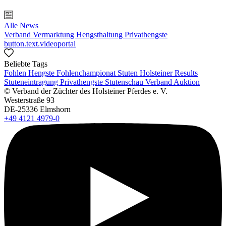
Alle News
Verband
Vermarktung
Hengsthaltung
Privathengste
button.text.videoportal
Beliebte Tags
Fohlen
Hengste
Fohlenchampionat
Stuten
Holsteiner Results
Stuteneintragung
Privathengste
Stutenschau
Verband
Auktion
© Verband der Züchter des Holsteiner Pferdes e. V.
Westerstraße 93
DE-25336 Elmshorn
+49 4121 4979-0