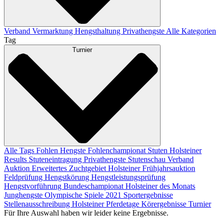
Verband
Vermarktung
Hengsthaltung
Privathengste
Alle Kategorien
Tag
Turnier
Alle Tags
Fohlen
Hengste
Fohlenchampionat
Stuten
Holsteiner
Results
Stuteneintragung
Privathengste
Stutenschau
Verband
Auktion
Erweitertes Zuchtgebiet
Holsteiner Frühjahrsauktion
Feldprüfung
Hengstkörung
Hengstleistungsprüfung
Hengstvorführung
Bundeschampionat
Holsteiner des Monats
Junghengste
Olympische Spiele 2021
Sportergebnisse
Stellenausschreibung
Holsteiner Pferdetage
Körergebnisse
Turnier
Für Ihre Auswahl haben wir leider keine Ergebnisse.