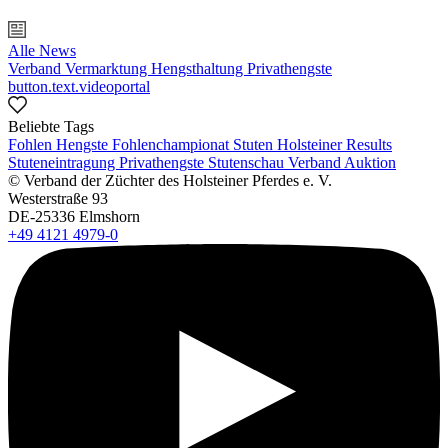
Alle News
Verband
Vermarktung
Hengsthaltung
Privathengste
button.text.videoportal
Beliebte Tags
Fohlen
Hengste
Fohlenchampionat
Stuten
Holsteiner Results
Stuteneintragung
Privathengste
Stutenschau
Verband
Auktion
© Verband der Züchter des Holsteiner Pferdes e. V.
Westerstraße 93
DE-25336 Elmshorn
+49 4121 4979-0