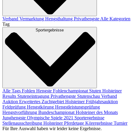
Verband
Vermarktung
Hengsthaltung
Privathengste
Alle Kategorien
Tag
Sportergebnisse
Alle Tags
Fohlen
Hengste
Fohlenchampionat
Stuten
Holsteiner
Results
Stuteneintragung
Privathengste
Stutenschau
Verband
Auktion
Erweitertes Zuchtgebiet
Holsteiner Frühjahrsauktion
Feldprüfung
Hengstkörung
Hengstleistungsprüfung
Hengstvorführung
Bundeschampionat
Holsteiner des Monats
Junghengste
Olympische Spiele 2021
Sportergebnisse
Stellenausschreibung
Holsteiner Pferdetage
Körergebnisse
Turnier
Für Ihre Auswahl haben wir leider keine Ergebnisse.