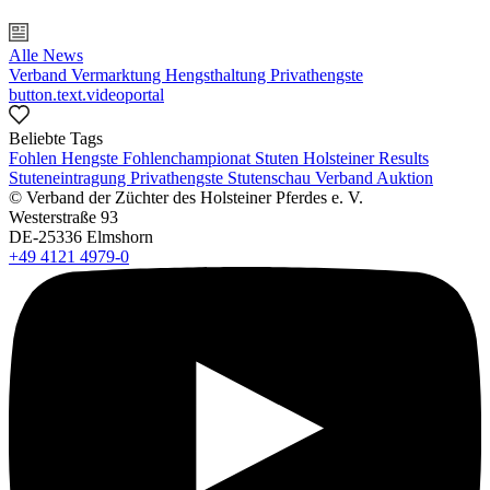
Alle News
Verband
Vermarktung
Hengsthaltung
Privathengste
button.text.videoportal
Beliebte Tags
Fohlen
Hengste
Fohlenchampionat
Stuten
Holsteiner Results
Stuteneintragung
Privathengste
Stutenschau
Verband
Auktion
© Verband der Züchter des Holsteiner Pferdes e. V.
Westerstraße 93
DE-25336 Elmshorn
+49 4121 4979-0