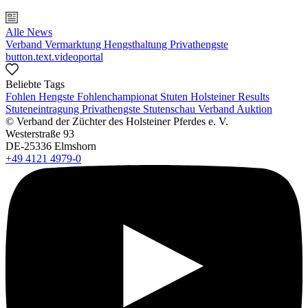
Alle News
Verband
Vermarktung
Hengsthaltung
Privathengste
button.text.videoportal
Beliebte Tags
Fohlen
Hengste
Fohlenchampionat
Stuten
Holsteiner Results
Stuteneintragung
Privathengste
Stutenschau
Verband
Auktion
© Verband der Züchter des Holsteiner Pferdes e. V.
Westerstraße 93
DE-25336 Elmshorn
+49 4121 4979-0