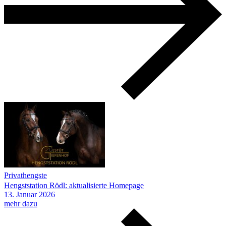
Privathengste
Hengststation Rödl: aktualisierte Homepage
13.
Januar
2026
mehr dazu