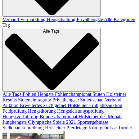
Verband
Vermarktung
Hengsthaltung
Privathengste
Alle Kategorien
Tag
Alle Tags
Alle Tags
Fohlen
Hengste
Fohlenchampionat
Stuten
Holsteiner
Results
Stuteneintragung
Privathengste
Stutenschau
Verband
Auktion
Erweitertes Zuchtgebiet
Holsteiner Frühjahrsauktion
Feldprüfung
Hengstkörung
Hengstleistungsprüfung
Hengstvorführung
Bundeschampionat
Holsteiner des Monats
Junghengste
Olympische Spiele 2021
Sportergebnisse
Stellenausschreibung
Holsteiner Pferdetage
Körergebnisse
Turnier