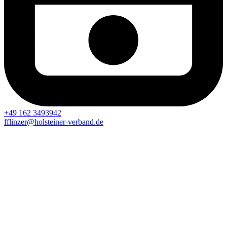
+49 162 3493942
fflinzer@holsteiner-verband.de