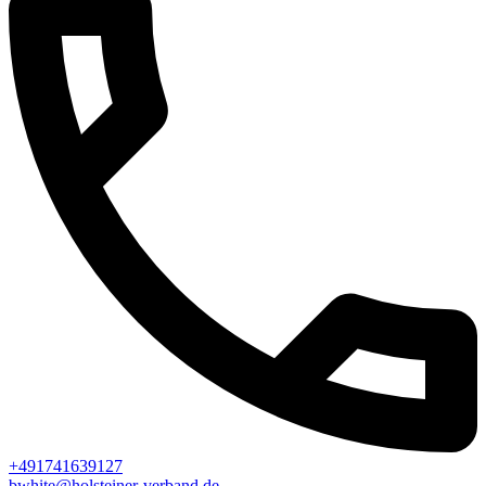
+491741639127
bwhite@holsteiner-verband.de