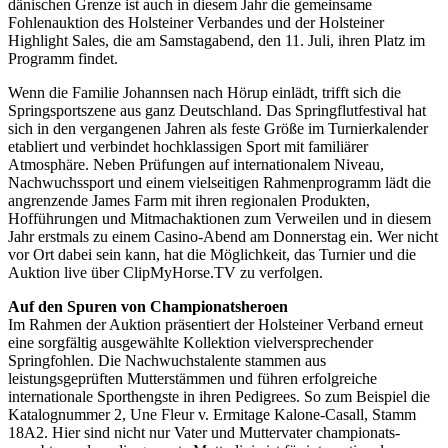
dänischen Grenze ist auch in diesem Jahr die gemeinsame
Fohlenauktion des Holsteiner Verbandes und der Holsteiner
Highlight Sales, die am Samstagabend, den 11. Juli, ihren Platz im
Programm findet.
Wenn die Familie Johannsen nach Hörup einlädt, trifft sich die
Springsportszene aus ganz Deutschland. Das Springflutfestival hat
sich in den vergangenen Jahren als feste Größe im Turnierkalender
etabliert und verbindet hochklassigen Sport mit familiärer
Atmosphäre. Neben Prüfungen auf internationalem Niveau,
Nachwuchssport und einem vielseitigen Rahmenprogramm lädt die
angrenzende James Farm mit ihren regionalen Produkten,
Hofführungen und Mitmachaktionen zum Verweilen und in diesem
Jahr erstmals zu einem Casino-Abend am Donnerstag ein. Wer nicht
vor Ort dabei sein kann, hat die Möglichkeit, das Turnier und die
Auktion live über ClipMyHorse.TV zu verfolgen.
Auf den Spuren von Championatsheroen
Im Rahmen der Auktion präsentiert der Holsteiner Verband erneut
eine sorgfältig ausgewählte Kollektion vielversprechender
Springfohlen. Die Nachwuchstalente stammen aus
leistungsgeprüften Mutterstämmen und führen erfolgreiche
internationale Sporthengste in ihren Pedigrees. So zum Beispiel die
Katalognummer 2, Une Fleur v. Ermitage Kalone-Casall, Stamm
18A2. Hier sind nicht nur Vater und Muttervater championats-