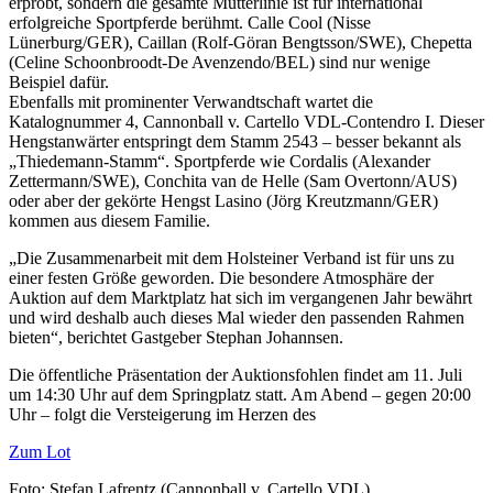
erprobt, sondern die gesamte Mutterlinie ist für international
erfolgreiche Sportpferde berühmt. Calle Cool (Nisse
Lünerburg/GER), Caillan (Rolf-Göran Bengtsson/SWE), Chepetta
(Celine Schoonbroodt-De Avenzendo/BEL) sind nur wenige
Beispiel dafür.
Ebenfalls mit prominenter Verwandtschaft wartet die
Katalognummer 4, Cannonball v. Cartello VDL-Contendro I. Dieser
Hengstanwärter entspringt dem Stamm 2543 – besser bekannt als
„Thiedemann-Stamm“. Sportpferde wie Cordalis (Alexander
Zettermann/SWE), Conchita van de Helle (Sam Overtonn/AUS)
oder aber der gekörte Hengst Lasino (Jörg Kreutzmann/GER)
kommen aus diesem Familie.
„Die Zusammenarbeit mit dem Holsteiner Verband ist für uns zu
einer festen Größe geworden. Die besondere Atmosphäre der
Auktion auf dem Marktplatz hat sich im vergangenen Jahr bewährt
und wird deshalb auch dieses Mal wieder den passenden Rahmen
bieten“, berichtet Gastgeber Stephan Johannsen.
Die öffentliche Präsentation der Auktionsfohlen findet am 11. Juli
um 14:30 Uhr auf dem Springplatz statt. Am Abend – gegen 20:00
Uhr – folgt die Versteigerung im Herzen des
Zum Lot
Foto: Stefan Lafrentz (Cannonball v. Cartello VDL)