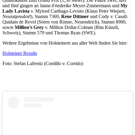
Qualifikation zum Grand Prix (1,50 Meter): Die Plätze zwei, drei
und fünf gingen an Janne-Friederike Meyer-Zmmermann und
My
Lady Lavista
v. Mylord Carthago-Levisto (Klaus Peter Wiepert,
Neuratjensdorf), Stamm 7369,
Rene Dittmer
und Cody v. Casall-
Quidam de Revel (Sören von Rönne, Neuendeich), Stamm 8900,
sowie
Million’s Grey
v. Million Dollar-Colman (Rita Künzli,
Schweiz), Stamm 579 und Thomas Ryan (SWE).
Weitere Ergebnisse von Holsteinern aus aller Welt finden Sie hier:
Holsteiner Results
Foto: Stefan Lafrentz (Cordillo v. Corrido)