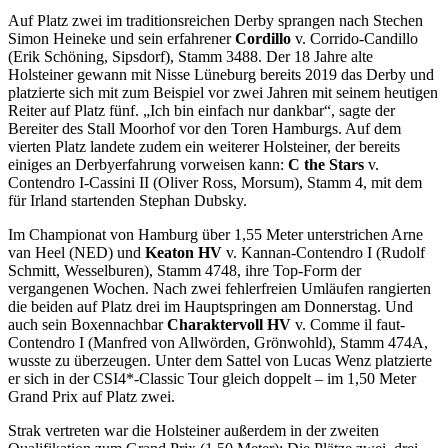
Auf Platz zwei im traditionsreichen Derby sprangen nach Stechen
Simon Heineke und sein erfahrener
Cordillo
v. Corrido-Candillo
(Erik Schöning, Sipsdorf), Stamm 3488. Der 18 Jahre alte
Holsteiner gewann mit Nisse Lüneburg bereits 2019 das Derby und
platzierte sich mit zum Beispiel vor zwei Jahren mit seinem heutigen
Reiter auf Platz fünf. „Ich bin einfach nur dankbar“, sagte der
Bereiter des Stall Moorhof vor den Toren Hamburgs. Auf dem
vierten Platz landete zudem ein weiterer Holsteiner, der bereits
einiges an Derbyerfahrung vorweisen kann:
C the Stars
v.
Contendro I-Cassini II (Oliver Ross, Morsum), Stamm 4, mit dem
für Irland startenden Stephan Dubsky.
Im Championat von Hamburg über 1,55 Meter unterstrichen Arne
van Heel (NED) und
Keaton HV
v. Kannan-Contendro I (Rudolf
Schmitt, Wesselburen), Stamm 4748, ihre Top-Form der
vergangenen Wochen. Nach zwei fehlerfreien Umläufen rangierten
die beiden auf Platz drei im Hauptspringen am Donnerstag. Und
auch sein Boxennachbar
Charaktervoll HV
v. Comme il faut-
Contendro I (Manfred von Allwörden, Grönwohld), Stamm 474A,
wusste zu überzeugen. Unter dem Sattel von Lucas Wenz platzierte
er sich in der CSI4*-Classic Tour gleich doppelt – im 1,50 Meter
Grand Prix auf Platz zwei.
Strak vertreten war die Holsteiner außerdem in der zweiten