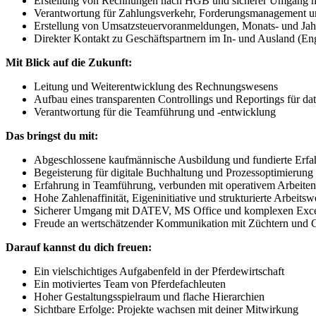
Erstellung von Rechnungen nach HGB und sicherer Umgang mi
Verantwortung für Zahlungsverkehr, Forderungsmanagement 
Erstellung von Umsatzsteuervoranmeldungen, Monats- und Jahr
Direkter Kontakt zu Geschäftspartnern im In- und Ausland (Eng
Mit Blick auf die Zukunft:
Leitung und Weiterentwicklung des Rechnungswesens
Aufbau eines transparenten Controllings und Reportings für d
Verantwortung für die Teamführung und -entwicklung
Das bringst du mit:
Abgeschlossene kaufmännische Ausbildung und fundierte Erfa
Begeisterung für digitale Buchhaltung und Prozessoptimierung
Erfahrung in Teamführung, verbunden mit operativem Arbeite
Hohe Zahlenaffinität, Eigeninitiative und strukturierte Arbeitsw
Sicherer Umgang mit DATEV, MS Office und komplexen Exce
Freude an wertschätzender Kommunikation mit Züchtern und 
Darauf kannst du dich freuen:
Ein vielschichtiges Aufgabenfeld in der Pferdewirtschaft
Ein motiviertes Team von Pferdefachleuten
Hoher Gestaltungsspielraum und flache Hierarchien
Sichtbare Erfolge: Projekte wachsen mit deiner Mitwirkung