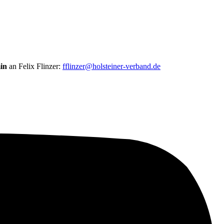
in
an Felix Flinzer:
fflinzer@holsteiner-verband.de