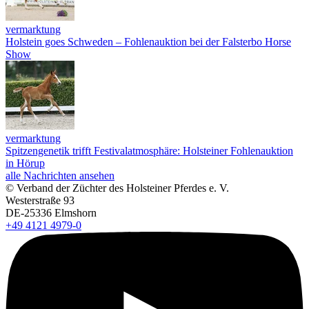
vermarktung
Holstein goes Schweden – Fohlenauktion bei der Falsterbo Horse
Show
vermarktung
Spitzengenetik trifft Festivalatmosphäre: Holsteiner Fohlenauktion
in Hörup
alle Nachrichten ansehen
© Verband der Züchter des Holsteiner Pferdes e. V.
Westerstraße 93
DE-25336 Elmshorn
+49 4121 4979-0