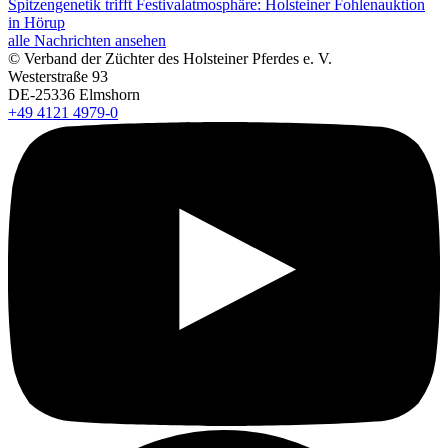
Spitzengenetik trifft Festivalatmosphäre: Holsteiner Fohlenauktion
in Hörup
alle Nachrichten ansehen
© Verband der Züchter des Holsteiner Pferdes e. V.
Westerstraße 93
DE-25336 Elmshorn
+49 4121 4979-0