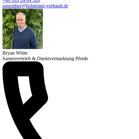
+49 163 24 69 320
sguenther@holsteiner-verband.de
Bryan White
Samenvertrieb & Direktvermarktung Pferde