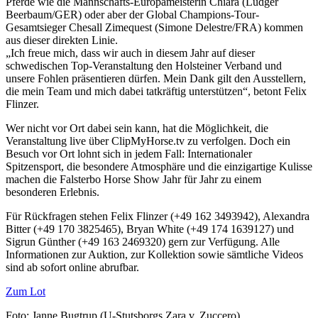
Pferde wie die Mannschafts-Europameisterin Chiara (Ludger
Beerbaum/GER) oder aber der Global Champions-Tour-
Gesamtsieger Chesall Zimequest (Simone Delestre/FRA) kommen
aus dieser direkten Linie.
„Ich freue mich, dass wir auch in diesem Jahr auf dieser
schwedischen Top-Veranstaltung den Holsteiner Verband und
unsere Fohlen präsentieren dürfen. Mein Dank gilt den Ausstellern,
die mein Team und mich dabei tatkräftig unterstützen“, betont Felix
Flinzer.
Wer nicht vor Ort dabei sein kann, hat die Möglichkeit, die
Veranstaltung live über ClipMyHorse.tv zu verfolgen. Doch ein
Besuch vor Ort lohnt sich in jedem Fall: Internationaler
Spitzensport, die besondere Atmosphäre und die einzigartige Kulisse
machen die Falsterbo Horse Show Jahr für Jahr zu einem
besonderen Erlebnis.
Für Rückfragen stehen Felix Flinzer (+49 162 3493942), Alexandra
Bitter (+49 170 3825465), Bryan White (+49 174 1639127) und
Sigrun Günther (+49 163 2469320) gern zur Verfügung. Alle
Informationen zur Auktion, zur Kollektion sowie sämtliche Videos
sind ab sofort online abrufbar.
Zum Lot
Foto: Janne Bugtrup (U-Stutsborgs Zara v. Zuccero)