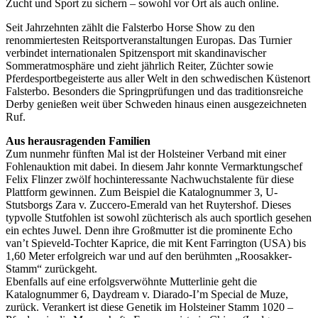
Zucht und Sport zu sichern – sowohl vor Ort als auch online.
Seit Jahrzehnten zählt die Falsterbo Horse Show zu den
renommiertesten Reitsportveranstaltungen Europas. Das Turnier
verbindet internationalen Spitzensport mit skandinavischer
Sommeratmosphäre und zieht jährlich Reiter, Züchter sowie
Pferdesportbegeisterte aus aller Welt in den schwedischen Küstenort
Falsterbo. Besonders die Springprüfungen und das traditionsreiche
Derby genießen weit über Schweden hinaus einen ausgezeichneten
Ruf.
Aus herausragenden Familien
Zum nunmehr fünften Mal ist der Holsteiner Verband mit einer
Fohlenauktion mit dabei. In diesem Jahr konnte Vermarktungschef
Felix Flinzer zwölf hochinteressante Nachwuchstalente für diese
Plattform gewinnen. Zum Beispiel die Katalognummer 3, U-
Stutsborgs Zara v. Zuccero-Emerald van het Ruytershof. Dieses
typvolle Stutfohlen ist sowohl züchterisch als auch sportlich gesehen
ein echtes Juwel. Denn ihre Großmutter ist die prominente Echo
van’t Spieveld-Tochter Kaprice, die mit Kent Farrington (USA) bis
1,60 Meter erfolgreich war und auf den berühmten „Roosakker-
Stamm“ zurückgeht.
Ebenfalls auf eine erfolgsverwöhnte Mutterlinie geht die
Katalognummer 6, Daydream v. Diarado-I’m Special de Muze,
zurück. Verankert ist diese Genetik im Holsteiner Stamm 1020 –