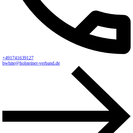
+491741639127
bwhite@holsteiner-verband.de