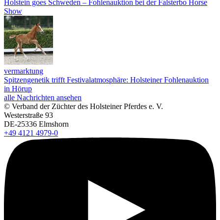
Holstein goes Schweden – Fohlenauktion bei der Falsterbo Horse
Show
vermarktung
Spitzengenetik trifft Festivalatmosphäre: Holsteiner Fohlenauktion
in Hörup
alle Nachrichten ansehen
© Verband der Züchter des Holsteiner Pferdes e. V.
Westerstraße 93
DE-25336 Elmshorn
+49 4121 4979-0