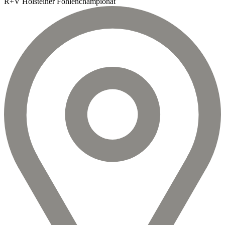
R+V Holsteiner Fohlenchampionat