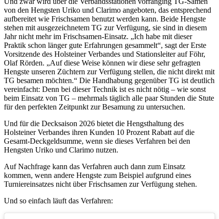
Und zwar wird über die Verbandsstationen vorranging TG-Samen
von den Hengsten Uriko und Clarimo angeboten, das entsprechend
aufbereitet wie Frischsamen benutzt werden kann. Beide Hengste
stehen mit ausgezeichnetem TG zur Verfügung, sie sind in diesem
Jahr nicht mehr im Frischsamen-Einsatz. „Ich habe mit dieser
Praktik schon länger gute Erfahrungen gesammelt“, sagt der Erste
Vorsitzende des Holsteiner Verbandes und Stationsleiter auf Föhr,
Olaf Rörden. „Auf diese Weise können wir diese sehr gefragten
Hengste unseren Züchtern zur Verfügung stellen, die nicht direkt mit
TG besamen möchten.“ Die Handhabung gegenüber TG ist deutlich
vereinfacht: Denn bei dieser Technik ist es nicht nötig – wie sonst
beim Einsatz von TG – mehrmals täglich alle paar Stunden die Stute
für den perfekten Zeitpunkt zur Besamung zu untersuchen.
Und für die Decksaison 2026 bietet die Hengsthaltung des
Holsteiner Verbandes ihren Kunden 10 Prozent Rabatt auf die
Gesamt-Deckgeldsumme, wenn sie dieses Verfahren bei den
Hengsten Uriko und Clarimo nutzen.
Auf Nachfrage kann das Verfahren auch dann zum Einsatz
kommen, wenn andere Hengste zum Beispiel aufgrund eines
Turniereinsatzes nicht über Frischsamen zur Verfügung stehen.
Und so einfach läuft das Verfahren: