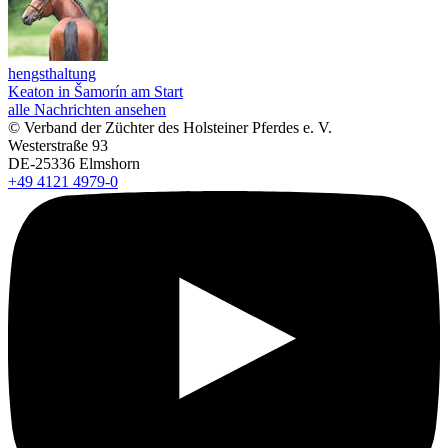
hengsthaltung
Keaton in Šamorín am Start
alle Nachrichten ansehen
© Verband der Züchter des Holsteiner Pferdes e. V.
Westerstraße 93
DE-25336 Elmshorn
+49 4121 4979-0