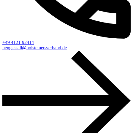
+49 4121-92414
hengststall@holsteiner-verband.de