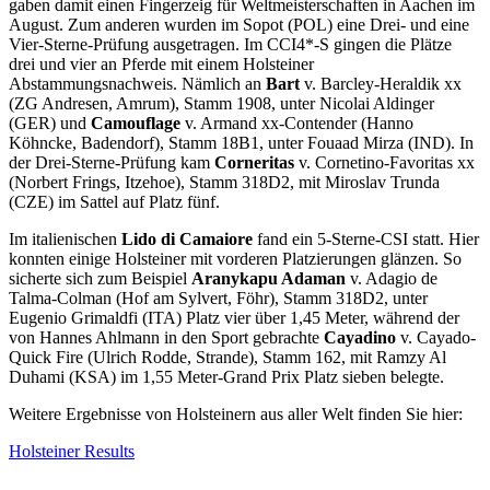
gaben damit einen Fingerzeig für Weltmeisterschaften in Aachen im
August. Zum anderen wurden im Sopot (POL) eine Drei- und eine
Vier-Sterne-Prüfung ausgetragen. Im CCI4*-S gingen die Plätze
drei und vier an Pferde mit einem Holsteiner
Abstammungsnachweis. Nämlich an
Bart
v. Barcley-Heraldik xx
(ZG Andresen, Amrum), Stamm 1908, unter Nicolai Aldinger
(GER) und
Camouflage
v. Armand xx-Contender (Hanno
Köhncke, Badendorf), Stamm 18B1, unter Fouaad Mirza (IND). In
der Drei-Sterne-Prüfung kam
Corneritas
v. Cornetino-Favoritas xx
(Norbert Frings, Itzehoe), Stamm 318D2, mit Miroslav Trunda
(CZE) im Sattel auf Platz fünf.
Im italienischen
Lido di Camaiore
fand ein 5-Sterne-CSI statt. Hier
konnten einige Holsteiner mit vorderen Platzierungen glänzen. So
sicherte sich zum Beispiel
Aranykapu Adaman
v. Adagio de
Talma-Colman (Hof am Sylvert, Föhr), Stamm 318D2, unter
Eugenio Grimaldfi (ITA) Platz vier über 1,45 Meter, während der
von Hannes Ahlmann in den Sport gebrachte
Cayadino
v. Cayado-
Quick Fire (Ulrich Rodde, Strande), Stamm 162, mit Ramzy Al
Duhami (KSA) im 1,55 Meter-Grand Prix Platz sieben belegte.
Weitere Ergebnisse von Holsteinern aus aller Welt finden Sie hier:
Holsteiner Results