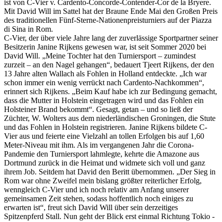
ist von C-Vier v. Cardento-Concorde-Contender-Cor de la Bryere.
Mit David Will im Sattel hat der Braune Ende Mai den Großen Preis
des traditionellen Fünf-Sterne-Nationenpreisturniers auf der Piazza
di Sina in Rom.
C-Vier, der über viele Jahre lang der zuverlässige Sportpartner seiner
Besitzerin Janine Rijkens gewesen war, ist seit Sommer 2020 bei
David Will. „Meine Tochter hat den Turniersport – zumindest
zurzeit – an den Nagel gehangen“, bedauert Tjeert Rijkens, der den
13 Jahre alten Wallach als Fohlen in Holland entdeckte. „Ich war
schon immer ein wenig verrückt nach Cardento-Nachkommen“,
erinnert sich Rijkens. „Beim Kauf habe ich zur Bedingung gemacht,
dass die Mutter in Holstein eingetragen wird und das Fohlen ein
Holsteiner Brand bekommt“. Gesagt, getan – und so ließ der
Züchter, W. Wolters aus dem niederländischen Groningen, die Stute
und das Fohlen in Holstein registrieren. Janine Rijkens bildete C-
Vier aus und feierte eine Vielzahl an tollen Erfolgen bis auf 1,60
Meter-Niveau mit ihm. Als im vergangenen Jahr die Corona-
Pandemie den Turniersport lahmlegte, kehrte die Amazone aus
Dortmund zurück in die Heimat und widmete sich voll und ganz
ihrem Job. Seitdem hat David den Beritt übernommen. „Der Sieg in
Rom war ohne Zweifel mein bislang größter reiterlicher Erfolg,
wenngleich C-Vier und ich noch relativ am Anfang unserer
gemeinsamen Zeit stehen, sodass hoffentlich noch einiges zu
erwarten ist“, freut sich David Will über sein derzeitiges
Spitzenpferd Stall. Nun geht der Blick erst einmal Richtung Tokio -