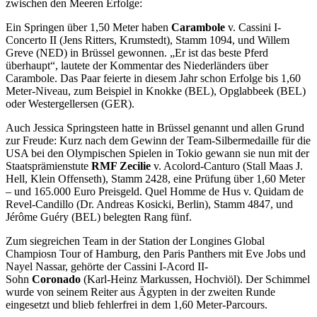
zwischen den Meeren Erfolge:
Ein Springen über 1,50 Meter haben
Carambole
v. Cassini I-
Concerto II (Jens Ritters, Krumstedt), Stamm 1094, und Willem
Greve (NED) in Brüssel gewonnen. „Er ist das beste Pferd
überhaupt“, lautete der Kommentar des Niederländers über
Carambole. Das Paar feierte in diesem Jahr schon Erfolge bis 1,60
Meter-Niveau, zum Beispiel in Knokke (BEL), Opglabbeek (BEL)
oder Westergellersen (GER).
Auch Jessica Springsteen hatte in Brüssel genannt und allen Grund
zur Freude: Kurz nach dem Gewinn der Team-Silbermedaille für die
USA bei den Olympischen Spielen in Tokio gewann sie nun mit der
Staatsprämienstute
RMF Zecilie
v. Acolord-Canturo (Stall Maas J.
Hell, Klein Offenseth), Stamm 2428, eine Prüfung über 1,60 Meter
– und 165.000 Euro Preisgeld. Quel Homme de Hus v. Quidam de
Revel-Candillo (Dr. Andreas Kosicki, Berlin), Stamm 4847, und
Jérôme Guéry (BEL) belegten Rang fünf.
Zum siegreichen Team in der Station der Longines Global
Champiosn Tour of Hamburg, den Paris Panthers mit Eve Jobs und
Nayel Nassar, gehörte der Cassini I-Acord II-
Sohn
Coronado
(Karl-Heinz Markussen, Hochviöl). Der Schimmel
wurde von seinem Reiter aus Ägypten in der zweiten Runde
eingesetzt und blieb fehlerfrei in dem 1,60 Meter-Parcours.