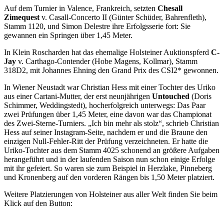
Auf dem Turnier in Valence, Frankreich, setzten
Chesall
Zimequest
v. Casall-Concerto II (Günter Schüder, Bahrenfleth),
Stamm 1120, und Simon Delestre ihre Erfolgsserie fort: Sie
gewannen ein Springen über 1,45 Meter.
In Klein Roscharden hat das ehemalige Holsteiner Auktionspferd
C-
Jay
v. Carthago-Contender (Hobe Magens, Kollmar), Stamm
318D2, mit Johannes Ehning den Grand Prix des CSI2* gewonnen.
In Wiener Neustadt war Christian Hess mit einer Tochter des Uriko
aus einer Cartani-Mutter, der erst neunjährigen
Untouched
(Doris
Schimmer, Weddingstedt), hocherfolgreich unterwegs: Das Paar
zwei Prüfungen über 1,45 Meter, eine davon war das Championat
des Zwei-Sterne-Turniers. „Ich bin mehr als stolz“, schrieb Christian
Hess auf seiner Instagram-Seite, nachdem er und die Braune den
einzigen Null-Fehler-Ritt der Prüfung verzeichneten. Er hatte die
Uriko-Tochter aus dem Stamm 4025 schonend an größere Aufgaben
herangeführt und in der laufenden Saison nun schon einige Erfolge
mit ihr gefeiert. So waren sie zum Beispiel in Herzlake, Pinneberg
und Kronenberg auf den vorderen Rängen bis 1,50 Meter platziert.
Weitere Platzierungen von Holsteiner aus aller Welt finden Sie beim
Klick auf den Button: