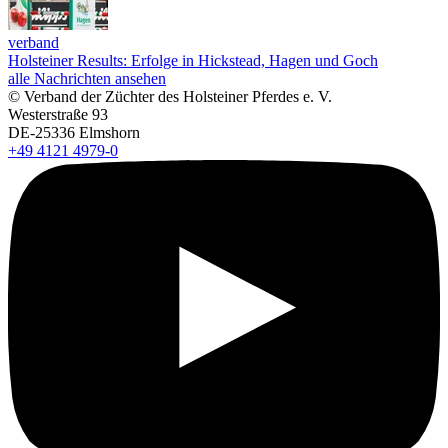
verband
Holsteiner Results: Erfolge in Hickstead, Hagen und Goch
alle Nachrichten ansehen
© Verband der Züchter des Holsteiner Pferdes e. V.
Westerstraße 93
DE-25336 Elmshorn
+49 4121 4979-0