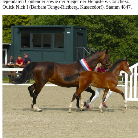
legendären Contender sowie der Sieger der Hengste v. Conchezz-
Quick Nick I (Barbara Tenge-Rietberg, Kasseedorf), Stamm 4847.