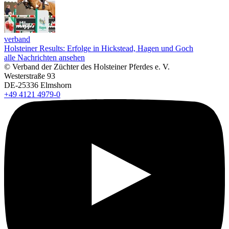
verband
Holsteiner Results: Erfolge in Hickstead, Hagen und Goch
alle Nachrichten ansehen
© Verband der Züchter des Holsteiner Pferdes e. V.
Westerstraße 93
DE-25336 Elmshorn
+49 4121 4979-0