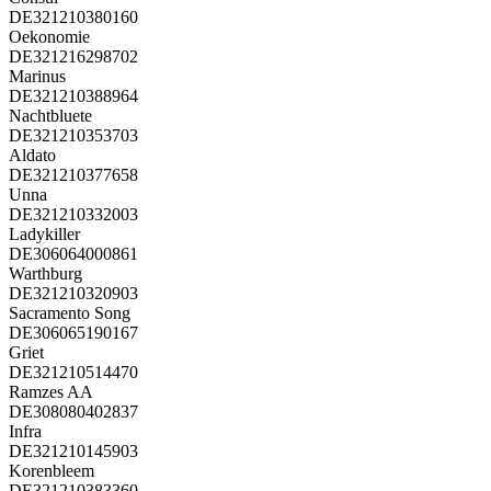
DE321210380160
Oekonomie
DE321216298702
Marinus
DE321210388964
Nachtbluete
DE321210353703
Aldato
DE321210377658
Unna
DE321210332003
Ladykiller
DE306064000861
Warthburg
DE321210320903
Sacramento Song
DE306065190167
Griet
DE321210514470
Ramzes AA
DE308080402837
Infra
DE321210145903
Korenbleem
DE321210383360