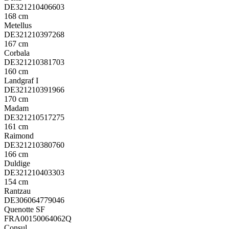
DE321210406603
168 cm
Metellus
DE321210397268
167 cm
Corbala
DE321210381703
160 cm
Landgraf I
DE321210391966
170 cm
Madam
DE321210517275
161 cm
Raimond
DE321210380760
166 cm
Duldige
DE321210403303
154 cm
Rantzau
DE306064779046
Quenotte SF
FRA00150064062Q
Consul