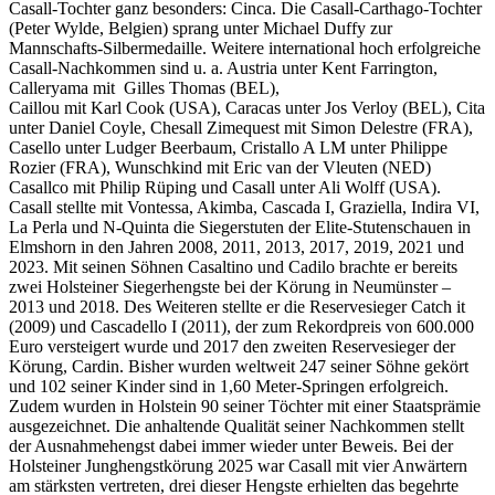
Casall-Tochter ganz besonders: Cinca. Die Casall-Carthago-Tochter
(Peter Wylde, Belgien) sprang unter Michael Duffy zur
Mannschafts-Silbermedaille. Weitere international hoch erfolgreiche
Casall-Nachkommen sind u. a. Austria unter Kent Farrington,
Calleryama mit Gilles Thomas (BEL),
Caillou mit Karl Cook (USA), Caracas unter Jos Verloy (BEL), Cita
unter Daniel Coyle, Chesall Zimequest mit Simon Delestre (FRA),
Casello unter Ludger Beerbaum, Cristallo A LM unter Philippe
Rozier (FRA), Wunschkind mit Eric van der Vleuten (NED)
Casallco mit Philip Rüping und Casall unter Ali Wolff (USA).
Casall stellte mit Vontessa, Akimba, Cascada I, Graziella, Indira VI,
La Perla und N-Quinta die Siegerstuten der Elite-Stutenschauen in
Elmshorn in den Jahren 2008, 2011, 2013, 2017, 2019, 2021 und
2023. Mit seinen Söhnen Casaltino und Cadilo brachte er bereits
zwei Holsteiner Siegerhengste bei der Körung in Neumünster –
2013 und 2018. Des Weiteren stellte er die Reservesieger Catch it
(2009) und Cascadello I (2011), der zum Rekordpreis von 600.000
Euro versteigert wurde und 2017 den zweiten Reservesieger der
Körung, Cardin. Bisher wurden weltweit 247 seiner Söhne gekört
und 102 seiner Kinder sind in 1,60 Meter-Springen erfolgreich.
Zudem wurden in Holstein 90 seiner Töchter mit einer Staatsprämie
ausgezeichnet. Die anhaltende Qualität seiner Nachkommen stellt
der Ausnahmehengst dabei immer wieder unter Beweis. Bei der
Holsteiner Junghengstkörung 2025 war Casall mit vier Anwärtern
am stärksten vertreten, drei dieser Hengste erhielten das begehrte