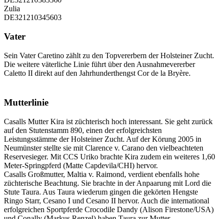
Zulia
DE321210345603
Vater
Sein Vater Caretino zählt zu den Topvererbern der Holsteiner Zucht.
Die weitere väterliche Linie führt über den Ausnahmevererber
Caletto II direkt auf den Jahrhunderthengst Cor de la Bryère.
Mutterlinie
Casalls Mutter Kira ist züchterisch hoch interessant. Sie geht zurück
auf den Stutenstamm 890, einen der erfolgreichsten
Leistungsstämme der Holsteiner Zucht. Auf der Körung 2005 in
Neumünster stellte sie mit Clarence v. Carano den vielbeachteten
Reservesieger. Mit CCS Uriko brachte Kira zudem ein weiteres 1,60
Meter-Springpferd (Matte Capdevila/CHI) hervor.
Casalls Großmutter, Maltia v. Raimond, verdient ebenfalls hohe
züchterische Beachtung. Sie brachte in der Anpaarung mit Lord die
Stute Taura. Aus Taura wiederum gingen die gekörten Hengste
Ringo Starr, Cesano I und Cesano II hervor. Auch die international
erfolgreichen Sportpferde Crocodile Dandy (Alison Firestone/USA)
und Conally (Markus Renzel) haben Taura zur Mutter.