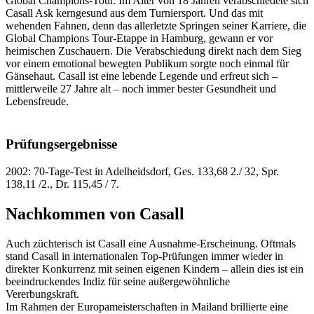
Global Champions-Tour. Im Alter von 18 Jahren verabschiedete sich
Casall Ask kerngesund aus dem Turniersport. Und das mit
wehenden Fahnen, denn das allerletzte Springen seiner Karriere, die
Global Champions Tour-Etappe in Hamburg, gewann er vor
heimischen Zuschauern. Die Verabschiedung direkt nach dem Sieg
vor einem emotional bewegten Publikum sorgte noch einmal für
Gänsehaut. Casall ist eine lebende Legende und erfreut sich –
mittlerweile 27 Jahre alt – noch immer bester Gesundheit und
Lebensfreude.
Prüfungsergebnisse
2002: 70-Tage-Test in Adelheidsdorf, Ges. 133,68 2./ 32, Spr.
138,11 /2., Dr. 115,45 / 7.
Nachkommen von Casall
Auch züchterisch ist Casall eine Ausnahme-Erscheinung. Oftmals
stand Casall in internationalen Top-Prüfungen immer wieder in
direkter Konkurrenz mit seinen eigenen Kindern – allein dies ist ein
beeindruckendes Indiz für seine außergewöhnliche
Vererbungskraft.
Im Rahmen der Europameisterschaften in Mailand brillierte eine