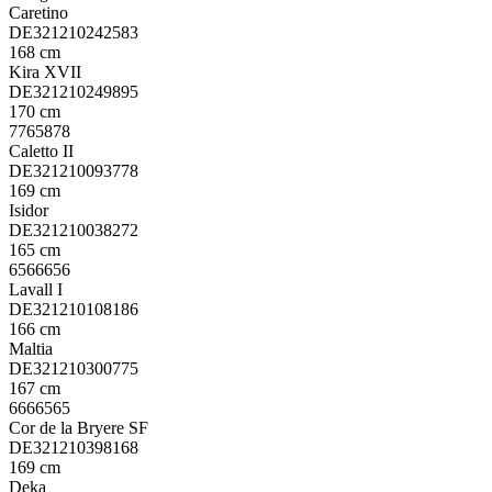
Caretino
DE321210242583
168 cm
Kira XVII
DE321210249895
170 cm
7765878
Caletto II
DE321210093778
169 cm
Isidor
DE321210038272
165 cm
6566656
Lavall I
DE321210108186
166 cm
Maltia
DE321210300775
167 cm
6666565
Cor de la Bryere SF
DE321210398168
169 cm
Deka