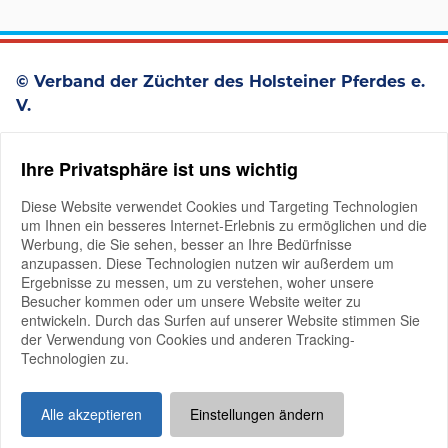
© Verband der Züchter des Holsteiner Pferdes e.
V.
Westerstraße 93
Ihre Privatsphäre ist uns wichtig
D-25336 Elmshorn
+49 4121 4979-0
Diese Website verwendet Cookies und Targeting Technologien
um Ihnen ein besseres Internet-Erlebnis zu ermöglichen und die
Werbung, die Sie sehen, besser an Ihre Bedürfnisse
anzupassen. Diese Technologien nutzen wir außerdem um
Ergebnisse zu messen, um zu verstehen, woher unsere
Besucher kommen oder um unsere Website weiter zu
entwickeln. Durch das Surfen auf unserer Website stimmen Sie
der Verwendung von Cookies und anderen Tracking-
Mitglieder-Login
Technologien zu.
Impressum
Datenschutz
Good Governance
Alle akzeptieren
Einstellungen ändern
Kontakt