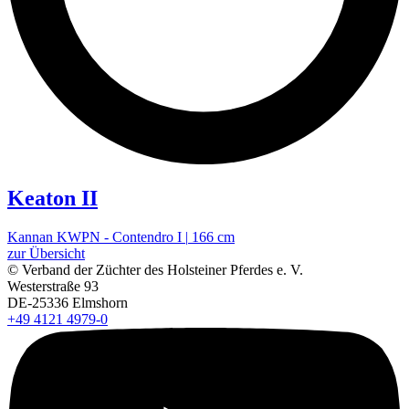
Keaton II
Kannan KWPN
-
Contendro I
|
166 cm
zur Übersicht
© Verband der Züchter des Holsteiner Pferdes e. V.
Westerstraße 93
DE-25336 Elmshorn
+49 4121 4979-0