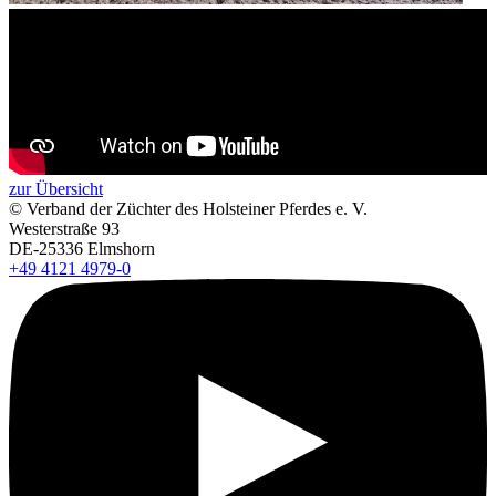
zur Übersicht
+
–
© Verband der Züchter des Holsteiner Pferdes e. V.
⇧
Westerstraße 93
DE-25336 Elmshorn
+49 4121 4979-0