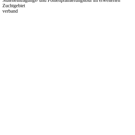
Stuteneintragungs- und Fohlenprämierungstour im erweiterten
Zuchtgebiet
verband