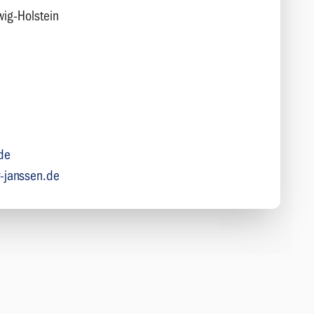
wig-Holstein
.de
r-janssen.de