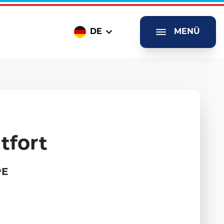
DE
MENÜ
tfort
PE