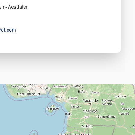
ein-Westfalen
vet.com
m