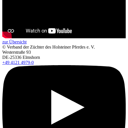
zur Übersicht
+
–
© Verband der Züchter des Holsteiner Pferdes e. V.
⇧
Westerstraße 93
DE-25336 Elmshorn
+49 4121 4979-0