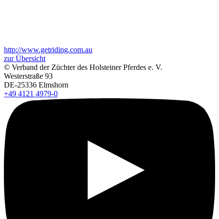
http://www.getriding.com.au
zur Übersicht
+
–
© Verband der Züchter des Holsteiner Pferdes e. V.
⇧
Westerstraße 93
DE-25336 Elmshorn
+49 4121 4979-0