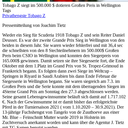
Tobago Z siegt im 500.000 $ dotieren Großen Preis in Wellington
Tags
Privathengste
Tobago Z
Pressemitteilung von Joachim Tietz
Wieder ein Sieg für Scuderia 1918 Tobago Z und sein Reiter Daniel
Deusser. Es war der zweite Grande Prix Sieg in Wellington von den
beiden in diesem Jahr. Sie waren wieder fehlerfrei und mit 36,4 sec
die schnellsten von den 8 Stechteilnehmern im 500.000$ Großen
Preis beim CSIO in Wellington und konnten den Siegerpreis von
165.000$ gewinnen. Damit setzen sie ihre Siegesserie fort, die Ende
Oktober mit dem 1.Platz im Grand Prix von St. Tropez-Grimoud in
Frankreich begann. Es folgten dann zwei Siege im Weltcup –
Springen in Riyard in Saudi Arabien bis dann Ende Februar die
Siegesserie in Wellington begann. Sie waren siegreich am 7.3. im
Großen Preis und die Serie konnte mit dem überragenden Siegen im
4Sterne Grand Prix am Sonntag den 27.3 abgeschlossen werden.
Seine gesamt Lebensgewinnsumme beläuft sich damit auf 1.717.102
€. Nach der Gewinnsumme ist er damit bisher das erfolgreichste
Pferd in der Turniersaison 2021 ( vom 1.10.2020 – 30.9.2021). Der
13-jährige Fuchshengst von Tangelo von de Zuuthoeve aus einer
Mr. Blue – Feinschnitt Mutter wurde 2019 in Holstein im
Zuchtversuch anerkannt worden und kann über die Agentur J. Tietz
mit TG Samen benutzt werden.