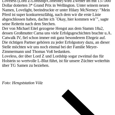
Loveless (Lord Z/Lordship/Corleone) wird Zweiter im mit 137.000
Dollar dotierten 3* Grand Prix in Wellington. Unter seinem neuen
Namen, Lovelight, beeindruckte er unter Hilary McNerney: "Mein
Pferd ist super konkurrenzfähig, nach dem wir die erste Linie
abgeschlossen haben, dachte ich `Okay, hier kommen wir`", sagte
seine Reiterin nach dem Stechen.
Der von Michael Eitel gezogene Hengst aus dem Stamm 18a2,
dessen Großmutter Carna uns viele Erfolgsgeschichten brachte u.A.
Catwalk IV, fiel schon immer mit ganz besonderem Ehrgeiz auf.
Die richtigen Partner gehören zu jeder Erfolgsstory dazu, an dieser
Stelle möchten wir uns noch einmal bei der Familie Meyer-
Zimmermann und Thomas Voß bedanken.
Loveless, der über Lord Z und Lordship sogar zweimal das für
Holstein so wertvolle L-Blut führt, ist für unsere Züchter weiterhin
über TG Samen zu beziehen.
Foto: Hengststation Völz