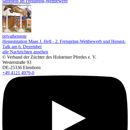
sammeln im Freispring-Wettbewerb
privathengste
Hengststation Maas J. Hell - 2. Freispring-Wettbewerb und Hengst-
Talk am 6. Dezember
alle Nachrichten ansehen
© Verband der Züchter des Holsteiner Pferdes e. V.
Westerstraße 93
DE-25336 Elmshorn
+49 4121 4979-0