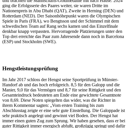
und brachten die Mannschafts-Goldmedaille mit nach Hause. 2024
ging die Erfolgsserie des Paares weiter, sie waren Dritte im
Nationenpreis in Abu Dhabi (QAT), Zweite in Herning (DEN) und
Rotterdam (NED). Der Saisonhöhepunkt waren die Olympischen
Spiele in Paris (FRA), wo Bengtsson und der Schimmel mit dem
schwedischen Team auf Rang sechs kamen und das Einzelfinale
denkbar knapp verpassten. Hervorragende Platzierungen unter den
Top drei erreichte das Paar zum Jahresende dann noch in Barcelona
(ESP) und Stockholm (SWE).
Hengstleistungsprüfung
Im Jahr 2017 schloss der Hengst seine Sportprüfung in Münster-
Handorf ab und das hoch erfolgreich. 8,5 für den Galopp und die
Manier, 9,0 für das Vermögen und 8,7 für seine Rittigkeit und den
Gesamteindruck bedeuteten am Ende eine gewichtete Gesamtnote
von 8,69. Diese Noten spiegelten das wider, was die Richter in
ihrem Kommentar sagten: „Vom ersten Training bis zum
Abschlusstag zeigte er eine sehr gute Einstellung. Die Galoppade ist
sehr praktisch angelegt und gewinnt viel Boden. Der Hengst hat
immer einen guten Zug zum Sprung. Wir haben gesehen, dass er bei
guter Rittigkeit immer energisch abfußt, großzügig springt und dafür