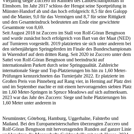
Vierjährig siegte Zuccero im Rahmen des Landeschampionats in
Elmshorn. Im Jahr 2017 schloss der Hengst seine Sportprüfung in
Münster-Handorf ab und das hoch erfolgreich: 8,5 für den Galopp
und die Manier, 9,0 für das Vermögen und 8,7 für seine Rittigkeit
und den Gesamteindruck bedeuteten am Ende eine gewichtete
Gesamtnote von 8,69.
Seit August 2018 ist Zuccero im Stall von Rolf-Göran Bengtsson
und wurde zunächst hoch erfolgreich von Bart van der Maat (NED)
auf Turnieren vorgestellt. 2019 platzierten sie sich unter anderem bei
den siebenjährigen Springpferden im Finale des Bundeschampionats
in Warendorf auf dem dritten Rang. Seit 2020 ist Zuccero unter dem
Sattel von Rolf-Göran Bengtsson und beeindruckt auf
internationalem Parkett durch seine Springqualität. Zahlreiche
internationale Siege und Top-Platzierungen bis hin zu 1,60 Meter-
Prüfungen kennzeichneten das Turnierjahr 2022. Er platzierte im
Großen Preis von Pinneberg auf Rang vier, in Herning auf Platz drei
und im September machte er mit einem hervorragenden siebten Platz
im 1,60 Meter-Springen in Spruce Meadows auf sich aufmerksam.
2023 war das Jahr des Zuccero: Siege und hohe Platzierungen bis
1,60 Meter unter anderem in
Neumünster, Göteborg, Hamburg, Uggerhalne, Falsterbo und
Mailand. Bei den Europameisterschaften überzeugten Zuccero und
Rolf-Göran Bengtsson mit hervorragenden Runden auf ganzer Linie