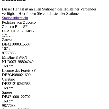
Dieser Hengst ist an allen Stationen des Holsteiner Verbandes
verfügbar. Hier finden Sie eine Liste aller Stationen.
Stationsübersicht
Pedigree von Zuccero
Zirocco Blue SF
FRA00104375748B
171 cm
Zaresa
DE421000315507
167 cm
8777888
Mr.Blue KWPN
NLD003198804049
168 cm
Licorne des Forets SF
DE304980021699
Caretino
DE321210242583
168 cm
Sarese
DE421000122702
169 cm
9877688