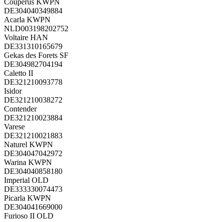
Couperus KWPN
DE304040349884
Acarla KWPN
NLD003198202752
Voltaire HAN
DE331310165679
Gekas des Forets SF
DE304982704194
Caletto II
DE321210093778
Isidor
DE321210038272
Contender
DE321210023884
Varese
DE321210021883
Naturel KWPN
DE304047042972
Warina KWPN
DE304040858180
Imperial OLD
DE333330074473
Picarla KWPN
DE304041669000
Furioso II OLD