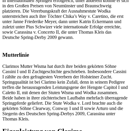
in internationalen Springen erfolgreich, unter anderem konnte er sich
in den Großen Preisen von Neumünster und Braunschweig
platzieren. Die Vererbungskraft der Ausnahmestute Wodka
unterstreichen auch ihre Töchter Chika’s Way v. Caretino, die erst
unter Janne Friederike Meyer, dann unter Katrin Eckermann und
zuletzt unter Pius Schwizer viele internationale Erfolge erreichte,
sowie Carassina v. Concerto II, die unter Thomas Kleis das
Deutsche Spring-Derby 2009 gewann.
Mutterlinie
Clarimos Mutter Wisma hat durch ihre beiden gekörten Söhne
Cassini I und II Zuchtgeschichte geschrieben. Insbesondere Cassini
I zählte zu den gefragtesten Vererbern der Holsteiner Zucht.
Springqualität ist bei Clarimo kein Zufall, denn in seinem Pedigree
treffen die herausragenden Leistungsgene der Hengste Capitol I und
Caletto II, mit denen der Stuten Wisma und Wodka zusammen.
Beide haben in ihrer züchterischen Laufbahn mehrfach überragende
Springpferde geliefert. Die Stute Wodka v. Lord brachte auch die
gekörten Söhne Clearway, Conway I und II sowie Arturo und die
Siegerin des Deutschen Spring-Derbys 2009, Carassina unter
Thomas Kleis.