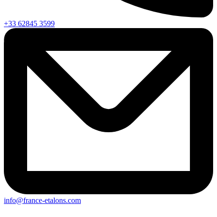
+33 62845 3599
info@france-etalons.com