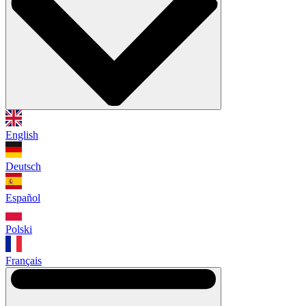
English
Deutsch
Español
Polski
Français