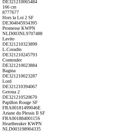
DE321210065484
166 cm
8777677
Hors la Loi 2 SF
DE304045934395
Promesse KWPN
NLD003NL9707488
Lavito
DE321210323899
L.Coradin
DE321210245793
Contender
DE321210023884
Bagina
DE321210023287
Lord
DE321210394067
Gerona 2
DE321210520670
Papillon Rouge SF
FRA00181499046E
Ariane du Plessis II SF
FRA00188400115S
Heartbreaker KWPN
NLD003198904335