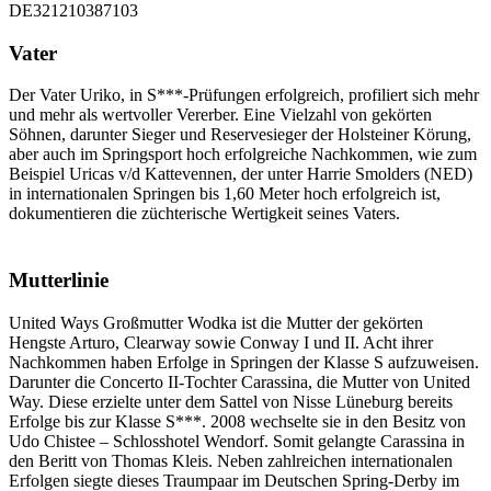
DE321210387103
Vater
Der Vater Uriko, in S***-Prüfungen erfolgreich, profiliert sich mehr
und mehr als wertvoller Vererber. Eine Vielzahl von gekörten
Söhnen, darunter Sieger und Reservesieger der Holsteiner Körung,
aber auch im Springsport hoch erfolgreiche Nachkommen, wie zum
Beispiel Uricas v/d Kattevennen, der unter Harrie Smolders (NED)
in internationalen Springen bis 1,60 Meter hoch erfolgreich ist,
dokumentieren die züchterische Wertigkeit seines Vaters.
Mutterlinie
United Ways Großmutter Wodka ist die Mutter der gekörten
Hengste Arturo, Clearway sowie Conway I und II. Acht ihrer
Nachkommen haben Erfolge in Springen der Klasse S aufzuweisen.
Darunter die Concerto II-Tochter Carassina, die Mutter von United
Way. Diese erzielte unter dem Sattel von Nisse Lüneburg bereits
Erfolge bis zur Klasse S***. 2008 wechselte sie in den Besitz von
Udo Chistee – Schlosshotel Wendorf. Somit gelangte Carassina in
den Beritt von Thomas Kleis. Neben zahlreichen internationalen
Erfolgen siegte dieses Traumpaar im Deutschen Spring-Derby im