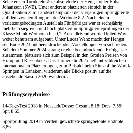
Seine ersten Turniereinsätze absolvierte der Hengst unter Ebba
Johansson (SWE). Unter anderem platzierten sie sich in der
Qualifikation zum Landeschampionat der vierjährigen Springpferde
auf dem zweiten Rang mit der Wertnote 8,2. Nach einem
verletzungsbedingten Ausfall als Fünfjähriger war er sechsjährig
mehrfach siegreich und hoch platziert in Springpferdeprüfungen der
Klasse M mit Wertnoten bis 9,2. Anschließend wurde United Way
weiter behutsam aufgebaut. Unter Lucas Wenz macht der Hengst
seit Ende 2023 mit beeindruckenden Vorstellungen von sich reden:
Seit dem Sommer 2024 sprang er eine beeindruckende Erfolgsliste
zusammen, platzierte sich zum Beispiel in den Großen Preisen von
Hörup und Riesenbeck. Das Turnierjahr 2025 ließ mit zahlreichen
internationalen Platzierungen, zum Beispiel beim Sires of the World-
Springen in Lanaken, wiederum alle Blicke positiv auf die
anstehende Saison 2026 wandern…
Prüfungsergebnisse
14-Tage-Test 2018 in Neustadt/Dosse: Gesamt 8,18; Dres. 7,55;
Spr. 8,65
Sportprüfung 2019 in Verden: gewichtete springbetonte Endnote
8,86