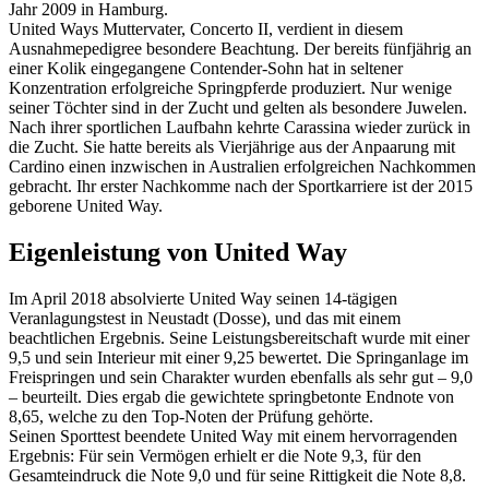
Jahr 2009 in Hamburg.
United Ways Muttervater, Concerto II, verdient in diesem
Ausnahmepedigree besondere Beachtung. Der bereits fünfjährig an
einer Kolik eingegangene Contender-Sohn hat in seltener
Konzentration erfolgreiche Springpferde produziert. Nur wenige
seiner Töchter sind in der Zucht und gelten als besondere Juwelen.
Nach ihrer sportlichen Laufbahn kehrte Carassina wieder zurück in
die Zucht. Sie hatte bereits als Vierjährige aus der Anpaarung mit
Cardino einen inzwischen in Australien erfolgreichen Nachkommen
gebracht. Ihr erster Nachkomme nach der Sportkarriere ist der 2015
geborene United Way.
Eigenleistung von United Way
Im April 2018 absolvierte United Way seinen 14-tägigen
Veranlagungstest in Neustadt (Dosse), und das mit einem
beachtlichen Ergebnis. Seine Leistungsbereitschaft wurde mit einer
9,5 und sein Interieur mit einer 9,25 bewertet. Die Springanlage im
Freispringen und sein Charakter wurden ebenfalls als sehr gut – 9,0
– beurteilt. Dies ergab die gewichtete springbetonte Endnote von
8,65, welche zu den Top-Noten der Prüfung gehörte.
Seinen Sporttest beendete United Way mit einem hervorragenden
Ergebnis: Für sein Vermögen erhielt er die Note 9,3, für den
Gesamteindruck die Note 9,0 und für seine Rittigkeit die Note 8,8.