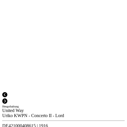
Hengsthaltung
United Way
Uriko KWPN
-
Concerto II
-
Lord
DE421000408615
|
1916