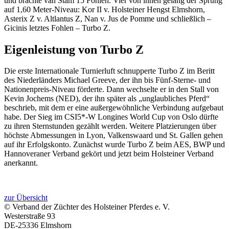
und brachte van Stam 15 Fohlen. Vier von ihnen gelang der Sprung
auf 1,60 Meter-Niveau: Kor II v. Holsteiner Hengst Elmshorn,
Asterix Z v. Altlantus Z, Nan v. Jus de Pomme und schließlich –
Gicinis letztes Fohlen – Turbo Z.
Eigenleistung von Turbo Z
Die erste Internationale Turnierluft schnupperte Turbo Z im Beritt
des Niederländers Michael Greeve, der ihn bis Fünf-Sterne- und
Nationenpreis-Niveau förderte. Dann wechselte er in den Stall von
Kevin Jochems (NED), der ihn später als „unglaubliches Pferd“
beschrieb, mit dem er eine außergewöhnliche Verbindung aufgebaut
habe. Der Sieg im CSI5*-W Longines World Cup von Oslo dürfte
zu ihren Sternstunden gezählt werden. Weitere Platzierungen über
höchste Abmessungen in Lyon, Valkenswaard und St. Gallen gehen
auf ihr Erfolgskonto. Zunächst wurde Turbo Z beim AES, BWP und
Hannoveraner Verband gekört und jetzt beim Holsteiner Verband
anerkannt.
zur Übersicht
© Verband der Züchter des Holsteiner Pferdes e. V.
Westerstraße 93
DE-25336 Elmshorn