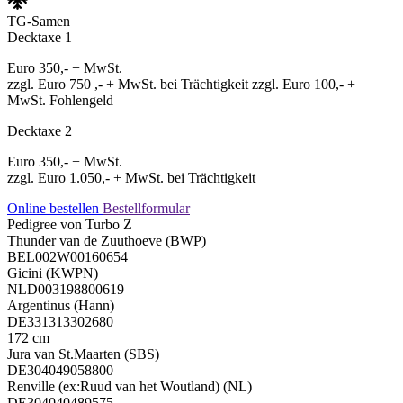
TG-Samen
Decktaxe 1
Euro 350,- + MwSt.
zzgl. Euro 750 ,- + MwSt. bei Trächtigkeit zzgl. Euro 100,- +
MwSt. Fohlengeld
Decktaxe 2
Euro 350,- + MwSt.
zzgl. Euro 1.050,- + MwSt. bei Trächtigkeit
Online bestellen
Bestellformular
Pedigree von Turbo Z
Thunder van de Zuuthoeve (BWP)
BEL002W00160654
Gicini (KWPN)
NLD003198800619
Argentinus (Hann)
DE331313302680
172 cm
Jura van St.Maarten (SBS)
DE304049058800
Renville (ex:Ruud van het Woutland) (NL)
DE304040489575