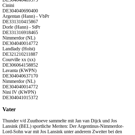
Cinini
DE304040690400
Argentan (Hann) - VbPr
DE331310415867
Dorle (Hann) - StPr
DE331316918465
Nimmerdor (NL)
DE304040014772
Landlady (Holst)
DE321210211887
Courville xx (xx)
DE306064158852
Lavanta (KWPN)
DE304040637170
Nimmerdor (NL)
DE304040014772
Nini IV (KWPN)
DE304041015372
Vater
Thunder v/d Zuuthoeve sammelte mit Jan van Dijck und Jos
Lansink (BEL) sportliche Meriten: Der Argentinus-Nimmerdor-
Lord-Sohn war mit Jos Lansink unter anderem Zweiter bei den