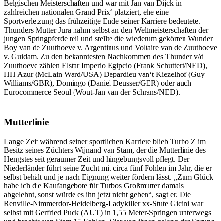
Belgischen Meisterschaften und war mit Jan van Dijck in
zahlreichen nationalen Grand Prix‘ platziert, ehe eine
Sportverletzung das frühzeitige Ende seiner Karriere bedeutete.
Thunders Mutter Jura nahm selbst an den Weltmeisterschaften der
jungen Springpferde teil und stellte die wiederum gekörten Wunder
Boy van de Zuuthoeve v. Argentinus und Voltaire van de Zuuthoeve
v. Guidam. Zu den bekanntesten Nachkommen des Thunder v/d
Zuuthoeve zählen Elstar Imperio Egipcio (Frank Schuttert/NED),
HH Azur (McLain Ward/USA) Depardieu van‘t Kiezelhof (Guy
Williams/GBR), Domingo (Daniel Deusser/GER) oder auch
Eurocommerce Seoul (Wout-Jan van der Schrans/NED).
Mutterlinie
Lange Zeit während seiner sportlichen Karriere blieb Turbo Z im
Besitz seines Züchters Wijnand van Stam, der die Mutterlinie des
Hengstes seit geraumer Zeit und hingebungsvoll pflegt. Der
Niederländer führt seine Zucht mit circa fünf Fohlen im Jahr, die er
selbst behält und je nach Eignung weiter fördern lässt. „Zum Glück
habe ich die Kaufangebote für Turbos Großmutter damals
abgelehnt, sonst würde es ihn jetzt nicht geben“, sagt er. Die
Renville-Nimmerdor-Heidelberg-Ladykiller xx-Stute Gicini war
selbst mit Gerfried Puck (AUT) in 1,55 Meter-Springen unterwegs