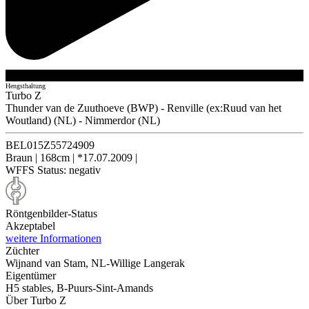
Hengsthaltung
Turbo Z
Thunder van de Zuuthoeve (BWP)
-
Renville (ex:Ruud van het
Woutland) (NL)
-
Nimmerdor (NL)
BEL015Z55724909
Braun
|
168cm
|
*17.07.2009
|
WFFS Status:
negativ
Röntgenbilder-Status
Akzeptabel
weitere Informationen
Züchter
Wijnand van Stam, NL-Willige Langerak
Eigentümer
H5 stables, B-Puurs-Sint-Amands
Über Turbo Z