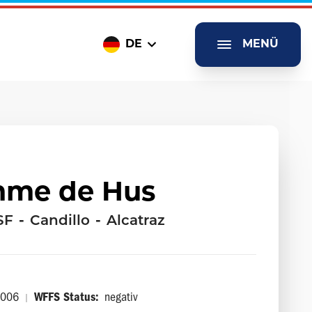
DE
MENÜ
mme de Hus
SF
-
Candillo
-
Alcatraz
2006
WFFS Status:
negativ
|