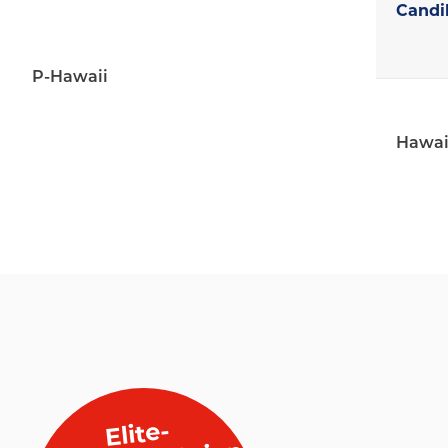
Candil
P-Hawaii
Hawai 
Elite-
Jetzt zu