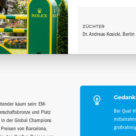
ZÜCHTER
Dr. Andreas Kosicki, Berlin
Gedank
utender kaum sein: EM-
Bei Quel 
nschaftsbronze und Platz
mittelrahm
g in der Global Champions
großrahmig
Preisen von Barcelona,