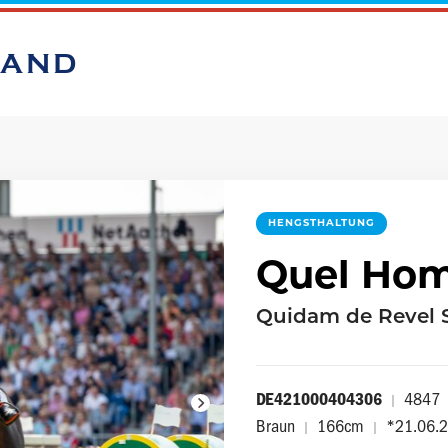
BAND
HENGSTHALTUNG
Quel Ho
Quidam de Revel 
DE421000404306
4847
|
Braun
166cm
*21.06.
|
|