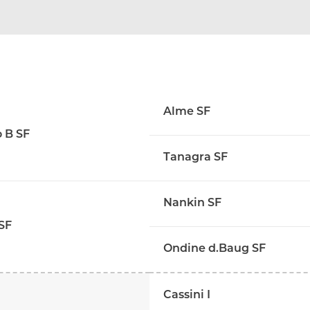
Alme SF
o B SF
Tanagra SF
Nankin SF
SF
Ondine d.Baug SF
Cassini I