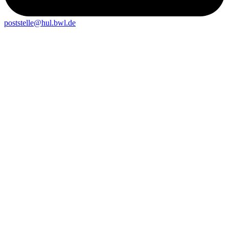
poststelle@hul.bwl.de