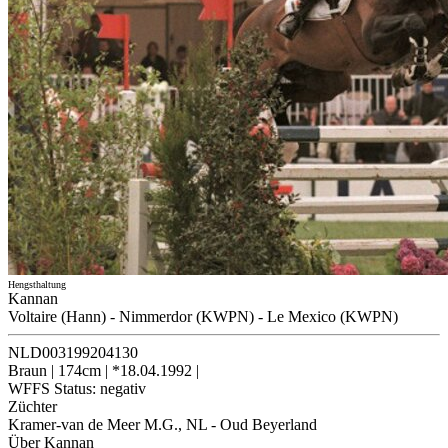
Hengsthaltung
Kannan
Voltaire (Hann)
-
Nimmerdor (KWPN)
-
Le Mexico (KWPN)
NLD003199204130
Braun
|
174cm
|
*18.04.1992
|
WFFS Status:
negativ
Züchter
Kramer-van de Meer M.G., NL - Oud Beyerland
Über Kannan