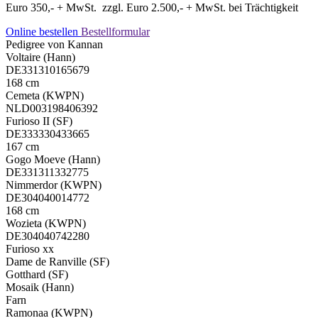
Euro 350,- + MwSt. zzgl. Euro 2.500,- + MwSt. bei Trächtigkeit
Online bestellen
Bestellformular
Pedigree von Kannan
Voltaire (Hann)
DE331310165679
168 cm
Cemeta (KWPN)
NLD003198406392
Furioso II (SF)
DE333330433665
167 cm
Gogo Moeve (Hann)
DE331311332775
Nimmerdor (KWPN)
DE304040014772
168 cm
Wozieta (KWPN)
DE304040742280
Furioso xx
Dame de Ranville (SF)
Gotthard (SF)
Mosaik (Hann)
Farn
Ramonaa (KWPN)