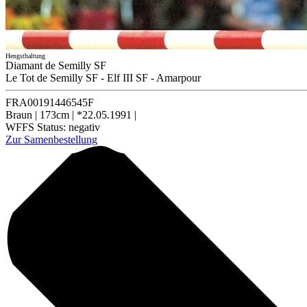
Hengsthaltung
Diamant de Semilly SF
Le Tot de Semilly SF
-
Elf III SF
-
Amarpour
FRA00191446545F
Braun
|
173cm
|
*22.05.1991
|
WFFS Status:
negativ
Zur Samenbestellung