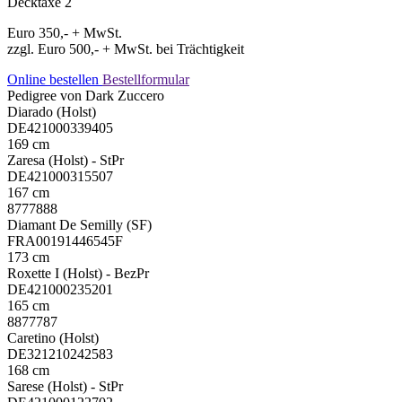
Decktaxe 2
Euro 350,- + MwSt.
zzgl. Euro 500,- + MwSt. bei Trächtigkeit
Online bestellen
Bestellformular
Pedigree von Dark Zuccero
Diarado (Holst)
DE421000339405
169 cm
Zaresa (Holst) - StPr
DE421000315507
167 cm
8777888
Diamant De Semilly (SF)
FRA00191446545F
173 cm
Roxette I (Holst) - BezPr
DE421000235201
165 cm
8877787
Caretino (Holst)
DE321210242583
168 cm
Sarese (Holst) - StPr