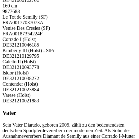
DE421000122702
169 cm
9877688
Le Tot de Semilly (SF)
FRA00177037073A
Venise Des Cresles (SF)
FRA00187354224F
Corrado I (Holst)
DE321210046185
Kimberly III (Holst) - StPr
DE321210129795
Caletto II (Holst)
DE321210093778
Isidor (Holst)
DE321210038272
Contender (Holst)
DE321210023884
Varese (Holst)
DE321210021883
Vater
Sein Vater Diarado, geboren 2005, zählt zu den bedeutendsten
deutschen Sportpferdevererbern der modernen Zeit. Als Sohn des
Ausnahmevererbers Diamant de Semilly aus einer Corrado I-Mutter