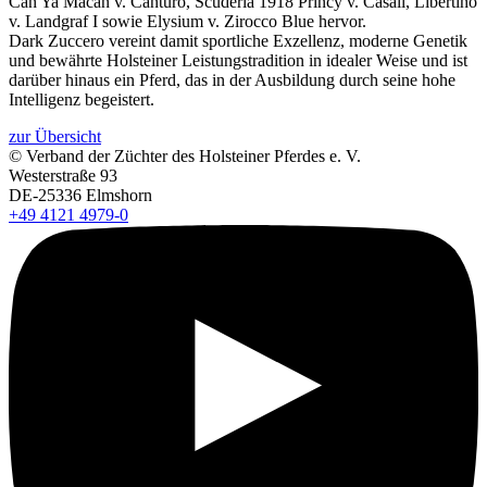
Can Ya Macan v. Canturo, Scuderia 1918 Princy v. Casall, Libertino
v. Landgraf I sowie Elysium v. Zirocco Blue hervor.
Dark Zuccero vereint damit sportliche Exzellenz, moderne Genetik
und bewährte Holsteiner Leistungstradition in idealer Weise und ist
darüber hinaus ein Pferd, das in der Ausbildung durch seine hohe
Intelligenz begeistert.
zur Übersicht
© Verband der Züchter des Holsteiner Pferdes e. V.
Westerstraße 93
DE-25336 Elmshorn
+49 4121 4979-0