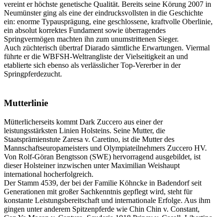
vereint er höchste genetische Qualität. Bereits seine Körung 2007 in
Neumünster ging als eine der eindrucksvollsten in die Geschichte
ein: enorme Typausprägung, eine geschlossene, kraftvolle Oberlinie,
ein absolut korrektes Fundament sowie überragendes
Springvermögen machten ihn zum unumstrittenen Sieger.
Auch züchterisch übertraf Diarado sämtliche Erwartungen. Viermal
führte er die WBFSH-Weltrangliste der Vielseitigkeit an und
etablierte sich ebenso als verlässlicher Top-Vererber in der
Springpferdezucht.
Mutterlinie
Mütterlicherseits kommt Dark Zuccero aus einer der
leistungsstärksten Linien Holsteins. Seine Mutter, die
Staatsprämienstute Zaresa v. Caretino, ist die Mutter des
Mannschaftseuropameisters und Olympiateilnehmers Zuccero HV.
Von Rolf-Göran Bengtsson (SWE) hervorragend ausgebildet, ist
dieser Holsteiner inzwischen unter Maximilian Weishaupt
international hocherfolgreich.
Der Stamm 4539, der bei der Familie Köhncke in Badendorf seit
Generationen mit großer Sachkenntnis gepflegt wird, steht für
konstante Leistungsbereitschaft und internationale Erfolge. Aus ihm
gingen unter anderem Spitzenpferde wie Chin Chin v. Constant,